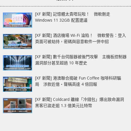
[XF 新聞] 記憶體太貴唔玩啦！ 微軟刪走
Windows 11 32GB 配置建議
[XF 新聞] 酒店機場 Wi-Fi 淪陷！ 微軟警告：登入
頁面可被劫持，密碼與惡意軟件一併中招
[XF 新聞] 數千台伺服器被後門攻擊 主機板控制器
漏洞部分甚至超過 10 年歷史
[XF 新聞] 港澳聯合搗破 Fun Coffee 咖啡科研騙
局 涉款近億‧聲稱高達 4 倍回報
[XF 新聞] Coldcard 離線「冷錢包」爆出致命漏洞
黑客已盜走逾 1.3 億美元比特幣