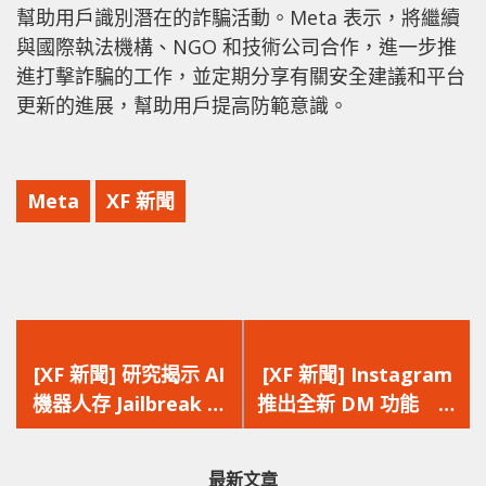
幫助用戶識別潛在的詐騙活動。Meta 表示，將繼續
與國際執法機構、NGO 和技術公司合作，進一步推
進打擊詐騙的工作，並定期分享有關安全建議和平台
更新的進展，幫助用戶提高防範意識。
Meta
XF 新聞
上
下
一
一
[XF 新聞] 研究揭示 AI
[XF 新聞] Instagram
篇
篇
機器人存 Jailbreak 風
推出全新 DM 功能 包
文
文
險 可成為致命武器執
含即時位置共享及暱稱
章：
章：
行危險操作
設定
最新文章