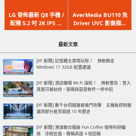
上
下
一
一
LG 發佈最新 Q8 手機 /
AverMedia BU110 免
篇
篇
配備 5.2 吋 2K IPS 顯
Driver UVC 影像擷取
文
文
示屏
器開箱直播 / 專業行動
章：
章：
直播神器 [XF]
最新文章
[XF 新聞] 記憶體太貴唔玩啦！ 微軟刪走
Windows 11 32GB 配置建議
[XF 新聞] 酒店機場 Wi-Fi 淪陷！ 微軟警告：登入
頁面可被劫持，密碼與惡意軟件一併中招
[XF 新聞] 數千台伺服器被後門攻擊 主機板控制器
漏洞部分甚至超過 10 年歷史
[XF 新聞] 港澳聯合搗破 Fun Coffee 咖啡科研騙
局 涉款近億‧聲稱高達 4 倍回報