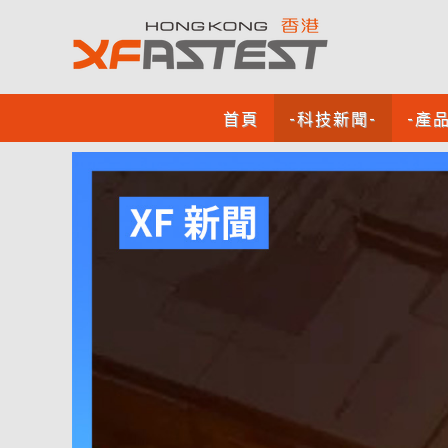
首頁
-科技新聞-
-產