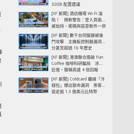
32GB 配置建議
[XF 新聞] 酒店機場 Wi-Fi 淪
採
陷！ 微軟警告：登入頁面可
被劫持，密碼與惡意軟件一併
，
中招
[XF 新聞] 數千台伺服器被後
門攻擊 主機板控制器漏洞部
分甚至超過 10 年歷史
移
[XF 新聞] 港澳聯合搗破 Fun
他
Coffee 咖啡科研騙局 涉款
近億‧聲稱高達 4 倍回報
[XF 新聞] Coldcard 離線「冷
新
錢包」爆出致命漏洞 黑客已
盜走逾 1.3 億美元比特幣
管
直