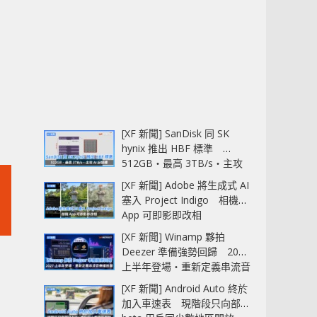
[XF 新聞] SanDisk 同 SK
hynix 推出 HBF 標準
512GB‧最高 3TB/s‧主攻
AI 記憶體
[XF 新聞] Adobe 將生成式 AI
塞入 Project Indigo 相機
App 可即影即改相
[XF 新聞] Winamp 夥拍
Deezer 準備強勢回歸 2027
上半年登場‧重新定義串流音
樂播放器
[XF 新聞] Android Auto 終於
加入車速表 現階段只向部分