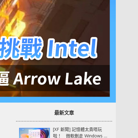
最新文章
[XF 新聞] 記憶體太貴唔玩
啦！ 微軟刪走 Windows 11