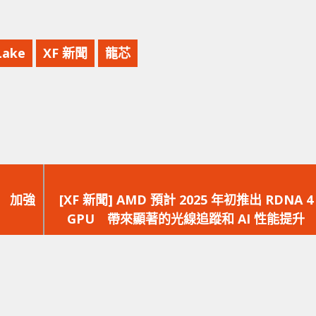
Lake
XF 新聞
龍芯
下
一
資 加強
[XF 新聞] AMD 預計 2025 年初推出 RDNA 4
篇
GPU 帶來顯著的光線追蹤和 AI 性能提升
文
章：