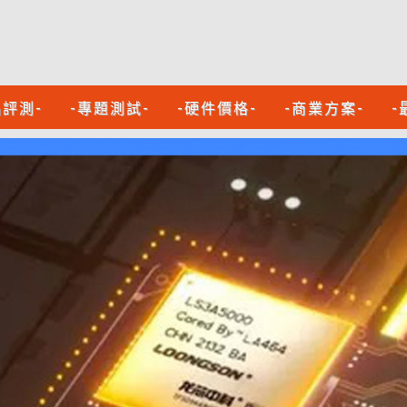
品評測-
-專題測試-
-硬件價格-
-商業方案-
-