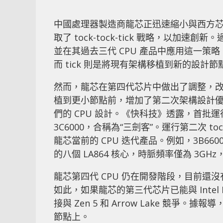
中國處理器製造商龍芯正迅速縮小與西方
取了 tock-tock-tick 戰略，以加速創新。
並在其過去三代 CPU 產品中應用這一策略
而 tick 則是將現有架構移植到新的設計節
然而，龍芯在第四代芯片中做出了調整，改用了被
植到更小節點前，增加了第二次架構設計
們的 CPU 設計。《快科技》透露，首批運行第一
3C6000，合稱為“三劍客”。運行第二次 tock
龍芯當前的 CPU 迭代產品。例如，3B6600
的八個 LA864 核心，時脈頻率僅為 3GHz
龍芯第四代 CPU 仍在開發階段，目前還
如此，如果龍芯的第三代芯片已能與 Intel 
接與 Zen 5 和 Arrow Lake 競
節點上。