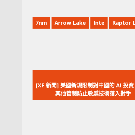
7nm
Arrow Lake
Inte
Raptor 
上
一
[XF 新聞] 美國新規限制對中國的 AI 投
篇
其他管制防止敏感技術落入對手
文
章：