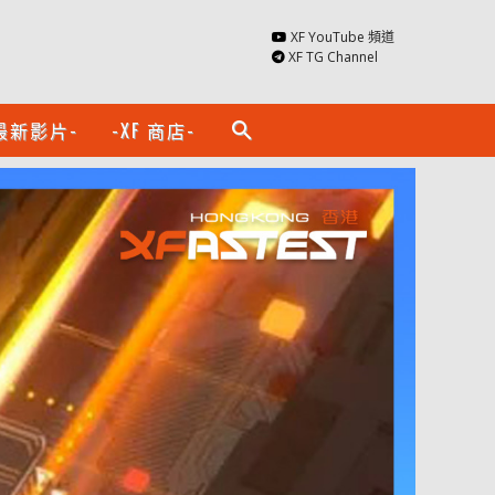
XF YouTube 頻道
XF TG Channel
最新影片-
-XF 商店-
search