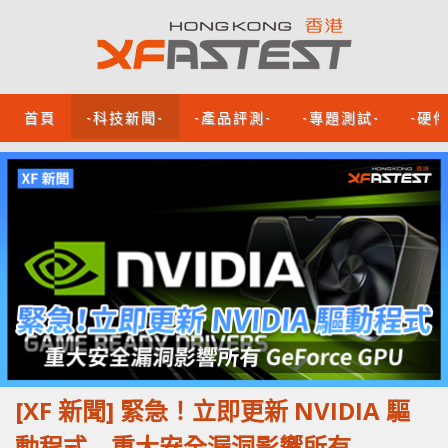
首頁
-科技新聞-
-產品評測-
-專題測試-
-硬
[XF 新聞] 緊急！立即更新 NVIDIA 驅
動程式 重大安全漏洞影響所有