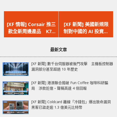
上
下
一
一
[XF 情報] Corsair 推三
[XF 新聞] 美國新規限
篇
篇
款全新周邊產品 K70
制對中國的 AI 投資
文
文
CORE TKL‧9000D
加強其他管制防止敏感
章：
章：
RGB AIRFLOW‧
技術落入對手
最新文章
VIRTUOSO MAX
[XF 新聞] 數千台伺服器被後門攻擊 主機板控制器
漏洞部分甚至超過 10 年歷史
[XF 新聞] 港澳聯合搗破 Fun Coffee 咖啡科研騙
局 涉款近億‧聲稱高達 4 倍回報
[XF 新聞] Coldcard 離線「冷錢包」爆出致命漏洞
黑客已盜走逾 1.3 億美元比特幣