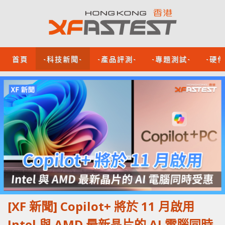
首頁
-科技新聞-
-產品評測-
-專題測試-
-硬
[XF 新聞] Copilot+ 將於 11 月啟用
Intel 與 AMD 最新晶片的 AI 電腦同時