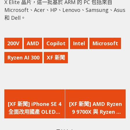
X Elite 晶片，這一批基於 ARM 的 PC 包括來自
Microsoft、Acer、HP、Lenovo、Samsung、Asus
和 Dell。
200V
AMD
Copilot
Intel
Microsoft
Ryzen AI 300
XF 新聞
上
下
一
一
[XF 新聞] iPhone SE 4
[XF 新聞] AMD Ryzen
篇
篇
全面改用國產 OLED
9 9700X 與 Ryzen 5
文
文
Apple 終結與日本兩大
9600X 105W 模式下
章：
章：
LCD 供應商合作
遊戲性能未見提升