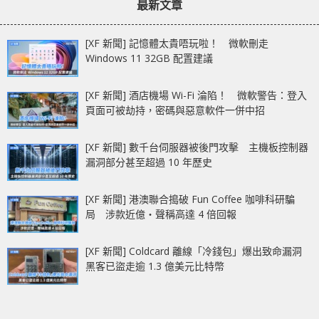
最新文章
[XF 新聞] 記憶體太貴唔玩啦！ 微軟刪走
Windows 11 32GB 配置建議
[XF 新聞] 酒店機場 Wi-Fi 淪陷！ 微軟警告：登入
頁面可被劫持，密碼與惡意軟件一併中招
[XF 新聞] 數千台伺服器被後門攻擊 主機板控制器
漏洞部分甚至超過 10 年歷史
[XF 新聞] 港澳聯合搗破 Fun Coffee 咖啡科研騙
局 涉款近億‧聲稱高達 4 倍回報
[XF 新聞] Coldcard 離線「冷錢包」爆出致命漏洞
黑客已盜走逾 1.3 億美元比特幣