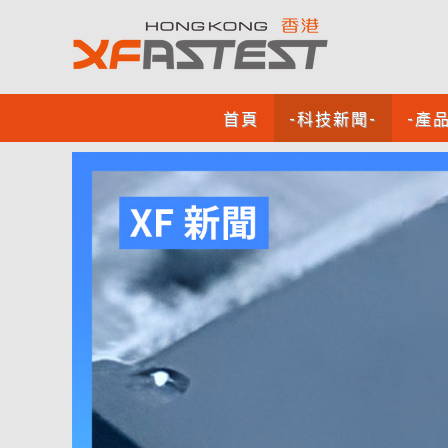
首頁
-科技新聞-
-產