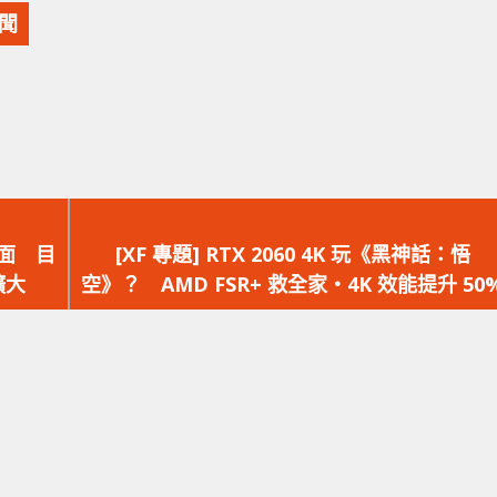
新聞
下
一
介面 目
[XF 專題] RTX 2060 4K 玩《黑神話：悟
篇
擴大
空》？ AMD FSR+ 救全家‧4K 效能提升 50
文
章：