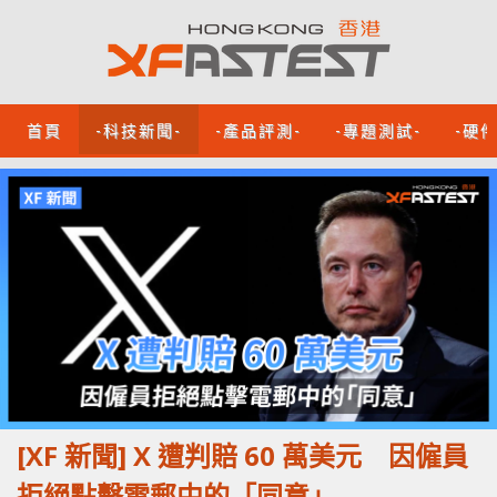
首頁
-科技新聞-
-產品評測-
-專題測試-
-硬
[XF 新聞] X 遭判賠 60 萬美元 因僱員
拒絕點擊電郵中的「同意」