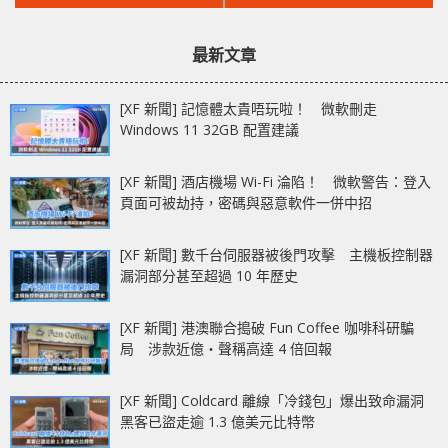
文
文
發資料安全擔憂
條款！阻止過敏死訴訟
章：
章：
最新文章
[XF 新聞] 記憶體太貴唔玩啦！ 微軟刪走
Windows 11 32GB 配置建議
[XF 新聞] 酒店機場 Wi-Fi 淪陷！ 微軟警告：登入
頁面可被劫持，密碼與惡意軟件一併中招
[XF 新聞] 數千台伺服器被後門攻擊 主機板控制器
漏洞部分甚至超過 10 年歷史
[XF 新聞] 港澳聯合搗破 Fun Coffee 咖啡科研騙
局 涉款近億‧聲稱高達 4 倍回報
[XF 新聞] Coldcard 離線「冷錢包」爆出致命漏洞
黑客已盜走逾 1.3 億美元比特幣