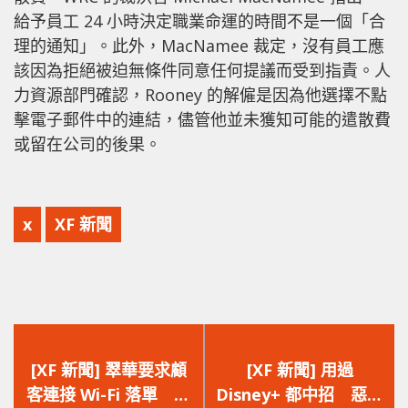
給予員工 24 小時決定職業命運的時間不是一個「合
理的通知」。此外，MacNamee 裁定，沒有員工應
該因為拒絕被迫無條件同意任何提議而受到指責。人
力資源部門確認，Rooney 的解僱是因為他選擇不點
擊電子郵件中的連結，儘管他並未獲知可能的遣散費
或留在公司的後果。
x
XF 新聞
上
下
一
一
[XF 新聞] 翠華要求顧
[XF 新聞] 用過
篇
篇
客連接 Wi-Fi 落單 引
Disney+ 都中招 惡霸