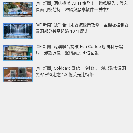
[XF 新聞] 酒店機場 Wi-Fi 淪陷！ 微軟警告：登入
頁面可被劫持，密碼與惡意軟件一併中招
[XF 新聞] 數千台伺服器被後門攻擊 主機板控制器
漏洞部分甚至超過 10 年歷史
[XF 新聞] 港澳聯合搗破 Fun Coffee 咖啡科研騙
局 涉款近億‧聲稱高達 4 倍回報
[XF 新聞] Coldcard 離線「冷錢包」爆出致命漏洞
黑客已盜走逾 1.3 億美元比特幣