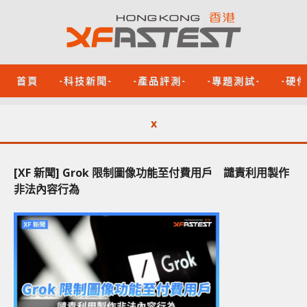
首頁
-科技新聞-
-產品評測-
-專題測試-
-硬
x
[XF 新聞] Grok 限制圖像功能至付費用戶 譴責利用製作
非法內容行為