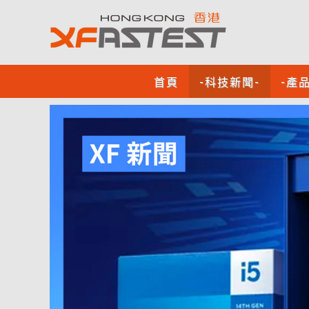
首頁
-科技新聞-
-產