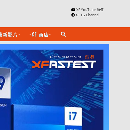
XF YouTube 頻道
XF TG Channel
最新影片-
-XF 商店-
search