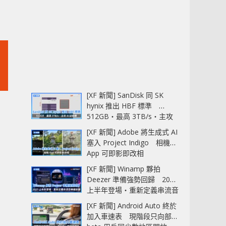
[XF 新聞] SanDisk 同 SK
hynix 推出 HBF 標準
512GB‧最高 3TB/s‧主攻
AI 記憶體
[XF 新聞] Adobe 將生成式 AI
塞入 Project Indigo 相機
App 可即影即改相
[XF 新聞] Winamp 夥拍
Deezer 準備強勢回歸 2027
上半年登場‧重新定義串流音
樂播放器
[XF 新聞] Android Auto 終於
加入車速表 現階段只向部分