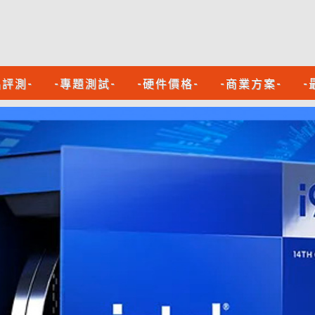
品評測-
-專題測試-
-硬件價格-
-商業方案-
-