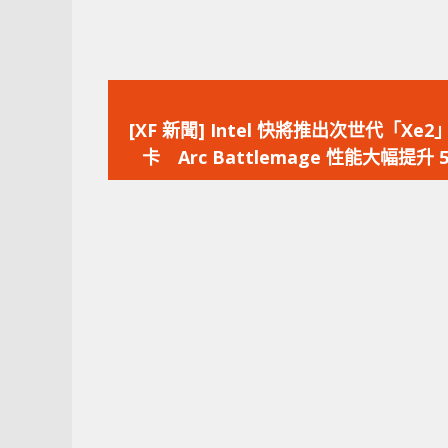
上
一
[XF 新聞] Intel 快將推出次世代「Xe
篇
卡 Arc Battlemage 性能大幅提升 
文
章：