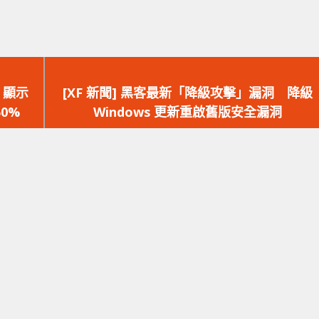
下
一
2」顯示
[XF 新聞] 黑客最新「降級攻擊」漏洞 降級
篇
50%
Windows 更新重啟舊版安全漏洞
文
章：