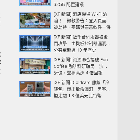
32GB 配置建議
[XF 新聞] 酒店機場 Wi-Fi 淪
這
陷！ 微軟警告：登入頁面可
藍
被劫持，密碼與惡意軟件一併
中招
[XF 新聞] 數千台伺服器被後
門攻擊 主機板控制器漏洞部
分甚至超過 10 年歷史
X
[XF 新聞] 港澳聯合搗破 Fun
戶
Coffee 咖啡科研騙局 涉款
於
近億‧聲稱高達 4 倍回報
[XF 新聞] Coldcard 離線「冷
錢包」爆出致命漏洞 黑客已
盜走逾 1.3 億美元比特幣