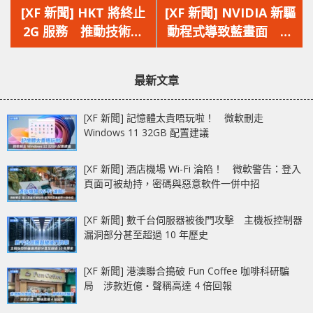
一
一
[XF 新聞] HKT 將終止
[XF 新聞] NVIDIA 新驅
篇
篇
2G 服務 推動技術升
動程式導致藍畫面 主
文
文
級 2G 客戶比例極低
要原因是舊 CPU 不支
章：
章：
援 POPCNT 指令
最新文章
[XF 新聞] 記憶體太貴唔玩啦！ 微軟刪走
Windows 11 32GB 配置建議
[XF 新聞] 酒店機場 Wi-Fi 淪陷！ 微軟警告：登入
頁面可被劫持，密碼與惡意軟件一併中招
[XF 新聞] 數千台伺服器被後門攻擊 主機板控制器
漏洞部分甚至超過 10 年歷史
[XF 新聞] 港澳聯合搗破 Fun Coffee 咖啡科研騙
局 涉款近億‧聲稱高達 4 倍回報