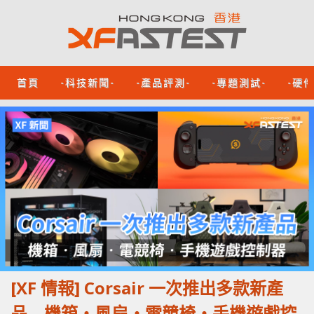
首頁
-科技新聞-
-產品評測-
-專題測試-
-硬
[XF 情報] Corsair 一次推出多款新產
品 機箱‧風扇‧電競椅‧手機遊戲控