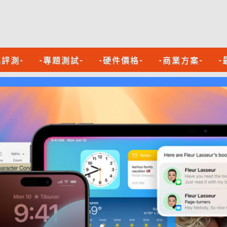
品評測-
-專題測試-
-硬件價格-
-商業方案-
-