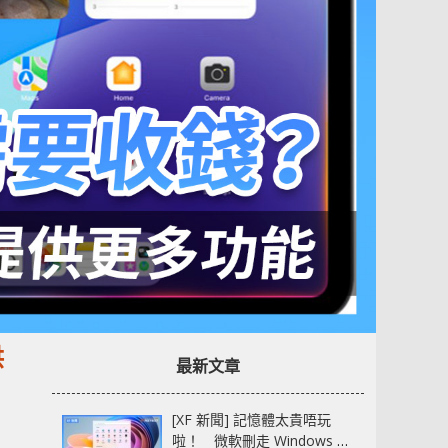
供
最新文章
[XF 新聞] 記憶體太貴唔玩
啦！ 微軟刪走 Windows 11