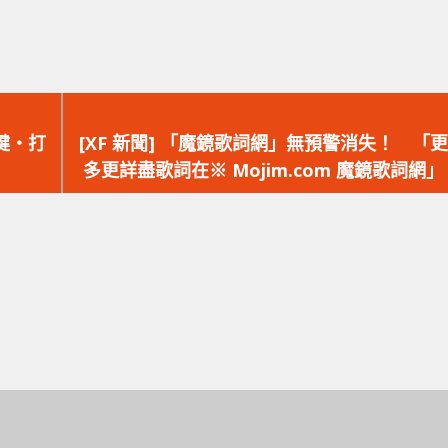
下
一
鬼鍵‧打
[XF 新聞] 「魔鏡歌詞網」無預警消失！ 「更
篇
多更詳盡歌詞在※ Mojim.com 魔鏡歌詞網」
文
章：