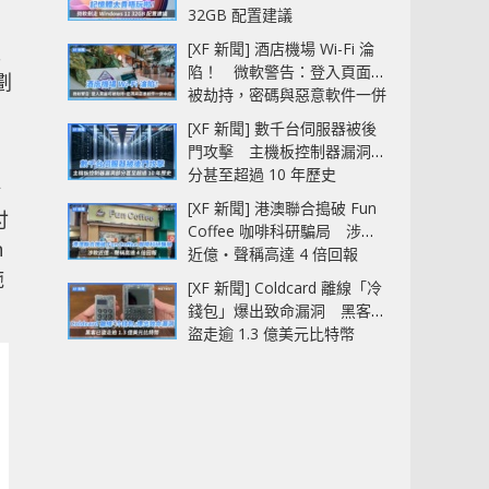
32GB 配置建議
[XF 新聞] 酒店機場 Wi-Fi 淪
工
陷！ 微軟警告：登入頁面可
劃
被劫持，密碼與惡意軟件一併
中招
[XF 新聞] 數千台伺服器被後
門攻擊 主機板控制器漏洞部
分甚至超過 10 年歷史
新
[XF 新聞] 港澳聯合搗破 Fun
付
Coffee 咖啡科研騙局 涉款
n
近億‧聲稱高達 4 倍回報
施
[XF 新聞] Coldcard 離線「冷
錢包」爆出致命漏洞 黑客已
盜走逾 1.3 億美元比特幣