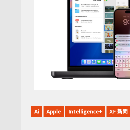
Ai
Apple
Intelligence+
XF 新聞