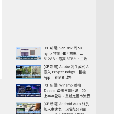
[XF 新聞] SanDisk 同 SK
hynix 推出 HBF 標準
512GB‧最高 3TB/s‧主攻
AI 記憶體
[XF 新聞] Adobe 將生成式 AI
塞入 Project Indigo 相機
App 可即影即改相
[XF 新聞] Winamp 夥拍
Deezer 準備強勢回歸 2027
上半年登場‧重新定義串流音
樂播放器
[XF 新聞] Android Auto 終於
加入車速表 現階段只向部分