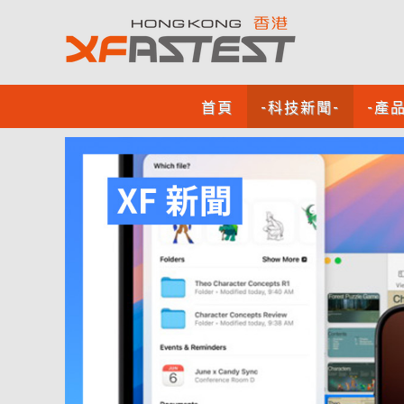
首頁
-科技新聞-
-產