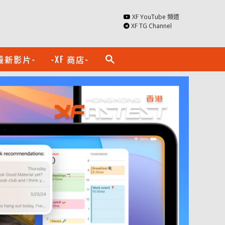
XF YouTube 頻道
XF TG Channel
最新影片-
-XF 商店-
search