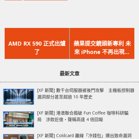
上
下
一
一
AMD RX 590 正式出爐
蘋果提交鏡頭新專利 未
篇
篇
了
來 iPhone 不再出現核
文
文
突瀏海
章：
章：
最新文章
[XF 新聞] 數千台伺服器被後門攻擊 主機板控制器
漏洞部分甚至超過 10 年歷史
[XF 新聞] 港澳聯合搗破 Fun Coffee 咖啡科研騙
局 涉款近億‧聲稱高達 4 倍回報
[XF 新聞] Coldcard 離線「冷錢包」爆出致命漏洞