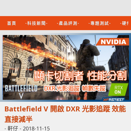
首頁
-科技新聞-
-產品評測-
-專題測試-
-硬
Battlefield V 開啟 DXR 光影追蹤 效能
直接減半
-
軒仔
-
2018-11-15