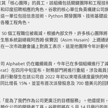
屬於其「核心團隊」的員工，該組織包括關鍵團隊和工程技
哥和印度招聘相應的角色。谷歌的核心單位負責構建公司
一單位包括信息技術、Python 開發團隊、技術基礎設
和各種工程角色。
 50 個工程職位被裁減。根據內部文件，許多核心團隊將
系統副總裁阿西姆·侯賽因（Asim Husain）上週通
還在一次市政廳會議上對員工表示，這是他團隊今年計劃
Alphabet 仍在繼續裁員，今年已在多個組織進行了
Porat）在四月中旬宣布，財務部門將進行重組，涉及裁員
行動發生在該公司自 2022 年初以來增長速度最快的時
收入同比增長 15%，並宣布首次派發股息及 700 億美元的回
化「是為了我們作為公司更廣泛的目標服務」。他還提到
化公司的開發者工具。谷歌即將在 5 月 14 日舉行的年