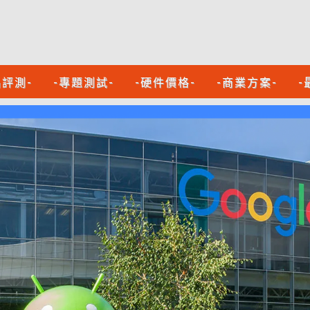
品評測-
-專題測試-
-硬件價格-
-商業方案-
-