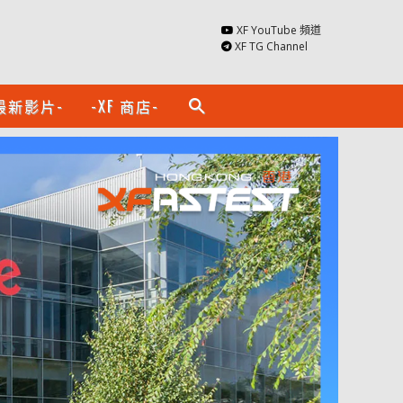
XF YouTube 頻道
XF TG Channel
最新影片-
-XF 商店-
search