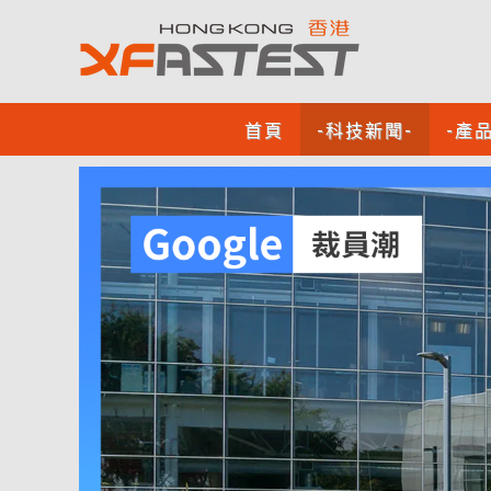
首頁
-科技新聞-
-產