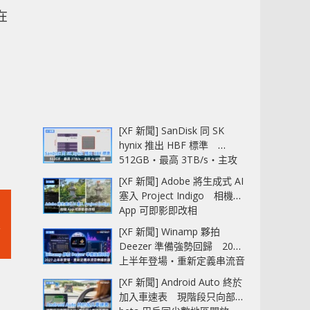
在
[XF 新聞] SanDisk 同 SK
hynix 推出 HBF 標準
512GB‧最高 3TB/s‧主攻
AI 記憶體
[XF 新聞] Adobe 將生成式 AI
塞入 Project Indigo 相機
App 可即影即改相
[XF 新聞] Winamp 夥拍
Deezer 準備強勢回歸 2027
上半年登場‧重新定義串流音
樂播放器
[XF 新聞] Android Auto 終於
加入車速表 現階段只向部分