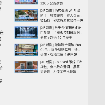
術
32GB 配置建議
旗
[XF 新聞] 酒店機場 Wi-Fi 淪
陷！ 微軟警告：登入頁面可
被劫持，密碼與惡意軟件一併
中招
[XF 新聞] 數千台伺服器被後
在
門攻擊 主機板控制器漏洞部
分甚至超過 10 年歷史
過
中
[XF 新聞] 港澳聯合搗破 Fun
Coffee 咖啡科研騙局 涉款
近億‧聲稱高達 4 倍回報
減
[XF 新聞] Coldcard 離線「冷
錢包」爆出致命漏洞 黑客已
並
盜走逾 1.3 億美元比特幣
購
，