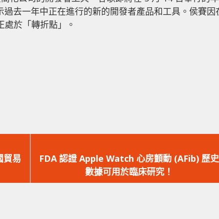
上會揭示過去一年中正在進行的新的開發者產品和工具。侯賽因
 正處於「轉折點」。
下
一
美國貿易
FDA 認證 Apple Watch 心房顫動 (AFib) 歷史
篇
數據可用於臨床研究！
文
章：