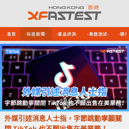
首頁
-科技新聞-
-產品評測-
-專題測試-
-硬
外媒引述消息人士指，字節跳動寧願關
閉 TikTok 也不願出售在美業務！