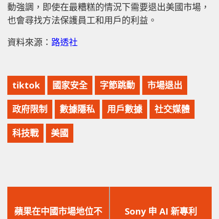
動強調，即使在最糟糕的情況下需要退出美國市場，
也會尋找方法保護員工和用戶的利益。
資料來源：
路透社
tiktok
國家安全
字節跳動
市場退出
政府限制
數據隱私
用戶數據
社交媒體
科技戰
美國
上
下
一
一
蘋果在中國市場地位不
Sony 申 AI 新專利