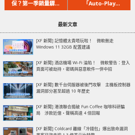
篇
篇
保？第一季銷量驟降
「Auto-Play
文
文
6.6%！
Mode」，使用 AI 幫玩
章：
章：
家跳過不想玩的橋段！
最新文章
[XF 新聞] 記憶體太貴唔玩啦！ 微軟刪走
Windows 11 32GB 配置建議
[XF 新聞] 酒店機場 Wi-Fi 淪陷！ 微軟警告：登入
頁面可被劫持，密碼與惡意軟件一併中招
[XF 新聞] 數千台伺服器被後門攻擊 主機板控制器
漏洞部分甚至超過 10 年歷史
[XF 新聞] 港澳聯合搗破 Fun Coffee 咖啡科研騙
局 涉款近億‧聲稱高達 4 倍回報
[XF 新聞] Coldcard 離線「冷錢包」爆出致命漏洞
黑客已盜走逾 1.3 億美元比特幣