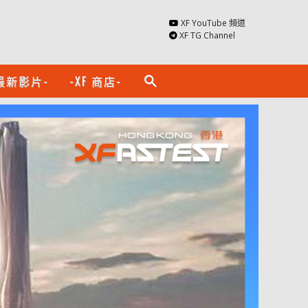
XF YouTube 頻道
XF TG Channel
最新影片-
-XF 商店-
search