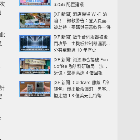
次
32GB 配置建議
產
[XF 新聞] 酒店機場 Wi-Fi 淪
陷！ 微軟警告：登入頁面可
被劫持，密碼與惡意軟件一併
中招
此
[XF 新聞] 數千台伺服器被後
億
門攻擊 主機板控制器漏洞部
分甚至超過 10 年歷史
[XF 新聞] 港澳聯合搗破 Fun
人
Coffee 咖啡科研騙局 涉款
近億‧聲稱高達 4 倍回報
[XF 新聞] Coldcard 離線「冷
預計
錢包」爆出致命漏洞 黑客已
盜走逾 1.3 億美元比特幣
民
許