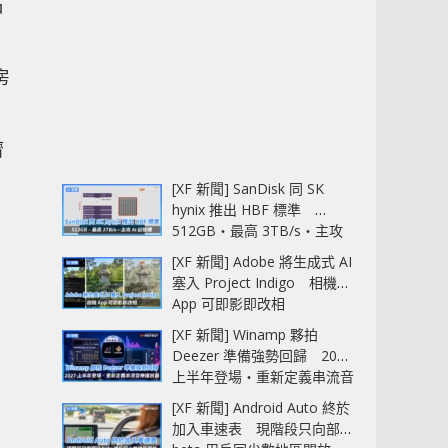
石
房
濟
[XF 新聞] SanDisk 同 SK
hynix 推出 HBF 標準
512GB‧最高 3TB/s‧主攻
AI 記憶體
[XF 新聞] Adobe 將生成式 AI
塞入 Project Indigo 相機
App 可即影即改相
[XF 新聞] Winamp 夥拍
Deezer 準備強勢回歸 2027
上半年登場‧重新定義串流音
樂播放器
[XF 新聞] Android Auto 終於
加入車速表 現階段只向部分