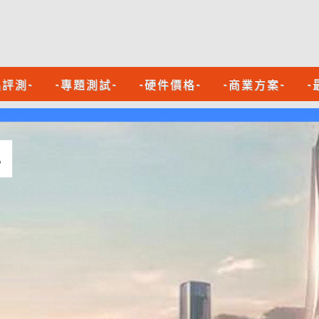
品評測-
-專題測試-
-硬件價格-
-商業方案-
-