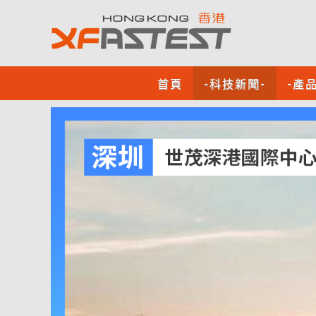
首頁
-科技新聞-
-產