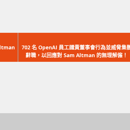
下
一
tman
702 名 OpenAI 員工譴責董事會行為並威脅集
篇
辭職，以回應對 Sam Altman 的無理解僱！
文
章：