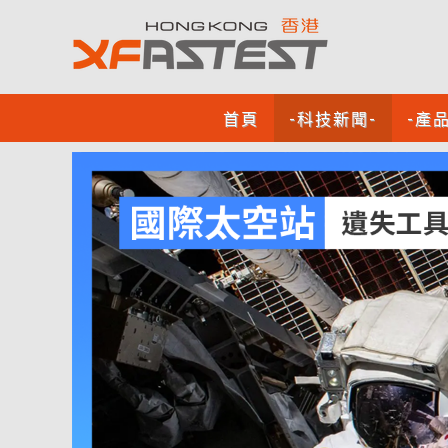
首頁
-科技新聞-
-產