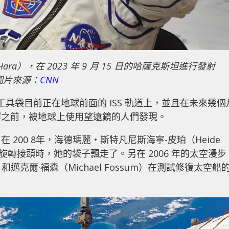
’Hara），在 2023 年 9 月 15 日的哈薩克斯坦進行發射
圖片來源：
CNN
個工具袋目前正在地球前面的 ISS 軌道上，並且在未來幾個
解之前，被地球上使用望遠鏡的人們發現。
200 8年，海德瑪麗‧斯特凡尼斯海寧-皮珀（Heide
滑故障的旋轉接頭時，她的袋子飄走了。另在 2006 年的太空漫步
s）和邁克爾·福森（Michael Fossum）在測試修復太空船