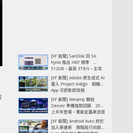
[XF 新聞] SanDisk 同 SK
hynix 推出 HBF 標準
512GB‧最高 3TB/s‧主攻
AI 記憶體
[XF 新聞] Adobe 將生成式 AI
塞入 Project Indigo 相機
App 可即影即改相
的
[XF 新聞] Winamp 夥拍
Deezer 準備強勢回歸 2027
上半年登場‧重新定義串流音
風
樂播放器
[XF 新聞] Android Auto 終於
加入車速表 現階段只向部分