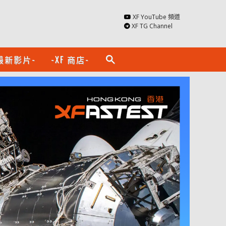
XF YouTube 頻道
XF TG Channel
最新影片-
-XF 商店-
search