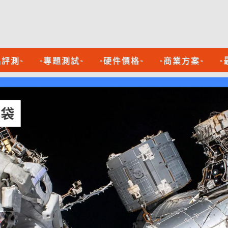
品評測-
-專題測試-
-硬件價格-
-商業方案-
-