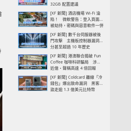
32GB 配置建議
[XF 新聞] 酒店機場 Wi-Fi 淪
首
陷！ 微軟警告：登入頁面可
被劫持，密碼與惡意軟件一併
中招
[XF 新聞] 數千台伺服器被後
門攻擊 主機板控制器漏洞部
分甚至超過 10 年歷史
待
[XF 新聞] 港澳聯合搗破 Fun
Coffee 咖啡科研騙局 涉款
近億‧聲稱高達 4 倍回報
[XF 新聞] Coldcard 離線「冷
錢包」爆出致命漏洞 黑客已
盜走逾 1.3 億美元比特幣