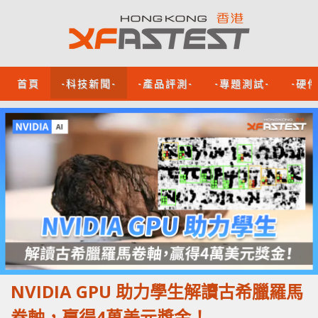
首頁
-科技新聞-
-產品評測-
-專題測試-
-硬
NVIDIA GPU 助力學生解讀古希臘羅馬
卷軸，贏得4萬美元獎金！