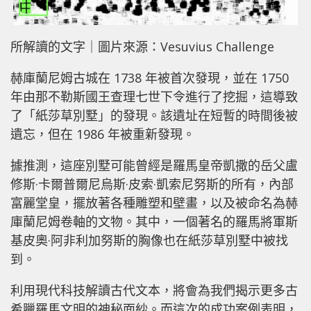
所解讀的文字｜圖片來源：Vesuvius Challenge
赫庫蘭尼姆古城在 1738 年被首次發現，並在 1750
年由那不勒斯國王查理七世下令進行了挖掘，這導致
了「紙莎草別墅」的發現。該遺址在短暫的時間後被
遺忘，但在 1986 年被重新發現。
據推測，這座別墅可能曾經是羅馬皇帝凱撒的岳父盧
修斯·卡爾普爾尼烏斯·皮索·凱索尼努斯的所有，內部
富麗堂皇，擺放著各種雕塑和壁畫，以及被命名為赫
庫蘭尼姆卷軸的文物。其中，一個著名的羅馬將軍斯
基皮奧·阿非利加努斯的胸像也在紙莎草別墅中被找
到。
利用現代科技解讀古代文本，將會為我們揭示更多古
希臘羅馬文明的神秘面紗。而這次的成功案例表明，