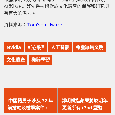
AI 和 GPU 等先進技術對於文化遺產的保護和研究具
有巨大的潛力。
資料來源：
Tom’sHardware
Nvidia
X光掃描
人工智能
希臘羅馬文明
文化遺產
機器學習
上
下
一
一
中國籍男子涉及 32 年
郭明錤指蘋果將於明年
篇
篇
前搶劫及槍擊案件，入
更新所有 iPad 型號，
文
文
境時被警方拘捕！
包括 OLED iPad Pro