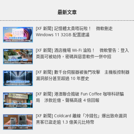
章：
章：
和全新 12.9 吋 iPad
最新文章
Air！
[XF 新聞] 記憶體太貴唔玩啦！ 微軟刪走
Windows 11 32GB 配置建議
[XF 新聞] 酒店機場 Wi-Fi 淪陷！ 微軟警告：登入
頁面可被劫持，密碼與惡意軟件一併中招
[XF 新聞] 數千台伺服器被後門攻擊 主機板控制器
漏洞部分甚至超過 10 年歷史
[XF 新聞] 港澳聯合搗破 Fun Coffee 咖啡科研騙
局 涉款近億‧聲稱高達 4 倍回報
[XF 新聞] Coldcard 離線「冷錢包」爆出致命漏洞
黑客已盜走逾 1.3 億美元比特幣