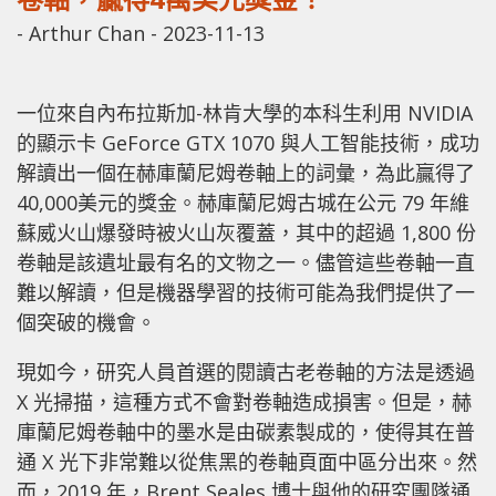
-
Arthur Chan
-
2023-11-13
一位來自內布拉斯加-林肯大學的本科生利用 NVIDIA
的顯示卡 GeForce GTX 1070 與人工智能技術，成功
解讀出一個在赫庫蘭尼姆卷軸上的詞彙，為此贏得了
40,000美元的獎金。赫庫蘭尼姆古城在公元 79 年維
蘇威火山爆發時被火山灰覆蓋，其中的超過 1,800 份
卷軸是該遺址最有名的文物之一。儘管這些卷軸一直
難以解讀，但是機器學習的技術可能為我們提供了一
個突破的機會。
現如今，研究人員首選的閱讀古老卷軸的方法是透過
X 光掃描，這種方式不會對卷軸造成損害。但是，赫
庫蘭尼姆卷軸中的墨水是由碳素製成的，使得其在普
通 X 光下非常難以從焦黑的卷軸頁面中區分出來。然
而，2019 年，Brent Seales 博士與他的研究團隊通