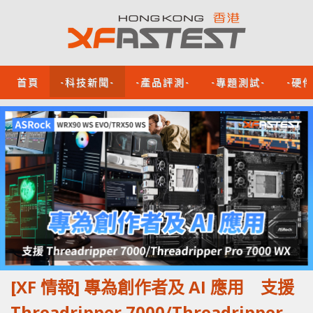
首頁
-科技新聞-
-產品評測-
-專題測試-
-硬
[XF 情報] 專為創作者及 AI 應用 支援
Threadripper 7000/Threadripper