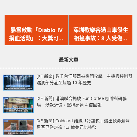
上
下
一
一
暴雪啟動「Diablo IV
深圳歡樂谷過山車發生
篇
篇
捐血活動」：大獎可贏
相撞事故：8 人受傷送
文
文
得注入真人血液的「血
院治療！
章：
章：
冷」電腦！
最新文章
[XF 新聞] 數千台伺服器被後門攻擊 主機板控制器
漏洞部分甚至超過 10 年歷史
[XF 新聞] 港澳聯合搗破 Fun Coffee 咖啡科研騙
局 涉款近億‧聲稱高達 4 倍回報
[XF 新聞] Coldcard 離線「冷錢包」爆出致命漏洞
黑客已盜走逾 1.3 億美元比特幣