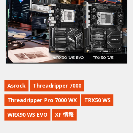
Asrock
Threadripper 7000
Threadripper Pro 7000 WX
TRX50 WS
WRX90 WS EVO
XF 情報