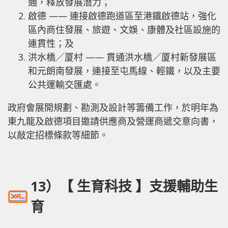
通，釋放發展潛力；
啟德 —— 連接啟德跑道區至港鐵啟德站，強化
區內商住發展、旅遊、文娛、康體及社區設施的
連貫性；及
洪水橋╱厦村 —— 貫通洪水橋╱厦村新發展區
和元朗南發展，連接至屯馬線、輕鐵，以及主要
公共運輸交匯處。
政府會展開規劃、勘測及設計等籌備工作，於明年為
東九龍及啟德項目邀請供應商及營運商遞交意向書，
以敲定招標條款等細節。
13）【 生育科技 】支援輔助生
育