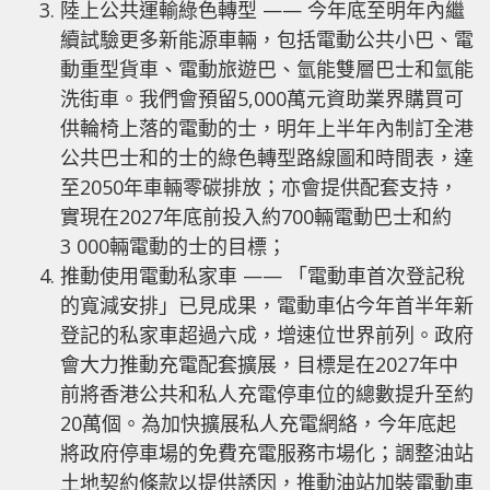
陸上公共運輸綠色轉型 —— 今年底至明年內繼
續試驗更多新能源車輛，包括電動公共小巴、電
動重型貨車、電動旅遊巴、氫能雙層巴士和氫能
洗街車。我們會預留5,000萬元資助業界購買可
供輪椅上落的電動的士，明年上半年內制訂全港
公共巴士和的士的綠色轉型路線圖和時間表，達
至2050年車輛零碳排放；亦會提供配套支持，
實現在2027年底前投入約700輛電動巴士和約
3 000輛電動的士的目標；
推動使用電動私家車 —— 「電動車首次登記稅
的寬減安排」已見成果，電動車佔今年首半年新
登記的私家車超過六成，增速位世界前列。政府
會大力推動充電配套擴展，目標是在2027年中
前將香港公共和私人充電停車位的總數提升至約
20萬個。為加快擴展私人充電網絡，今年底起
將政府停車場的免費充電服務市場化；調整油站
土地契約條款以提供誘因，推動油站加裝電動車