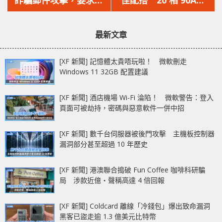
文
文
們確認酒店付款，但
Wi-Fi 7‧6 組 M.2‧
章：
章：
Booking.com 指系統
Gen5 SSD ASRock
最新文章
並沒有遭到入侵！
Phantom Gaming
Z790 Nova WiFi
[XF 新聞] 記憶體太貴唔玩啦！ 微軟刪走
Windows 11 32GB 配置建議
[XF 新聞] 酒店機場 Wi-Fi 淪陷！ 微軟警告：登入
頁面可被劫持，密碼與惡意軟件一併中招
[XF 新聞] 數千台伺服器被後門攻擊 主機板控制器
漏洞部分甚至超過 10 年歷史
[XF 新聞] 港澳聯合搗破 Fun Coffee 咖啡科研騙
局 涉款近億‧聲稱高達 4 倍回報
[XF 新聞] Coldcard 離線「冷錢包」爆出致命漏洞
黑客已盜走逾 1.3 億美元比特幣