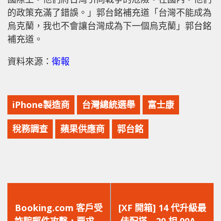
的政策充滿了錯誤。」郭台銘補充道「台灣不能成為
烏克蘭，我也不會讓台灣成為下一個烏克蘭」郭台銘
補充道。
資料來源：
衛報
iPhone製造商
台灣總統選舉
富士康
稅務調查
蘋果供應商
郭台銘
上
下
一
一
Booking.com 客戶受
[XF 開箱] 14 代升級最
篇
篇
詐騙郵件攻擊，要求他
佳配搭 20 相 90A‧