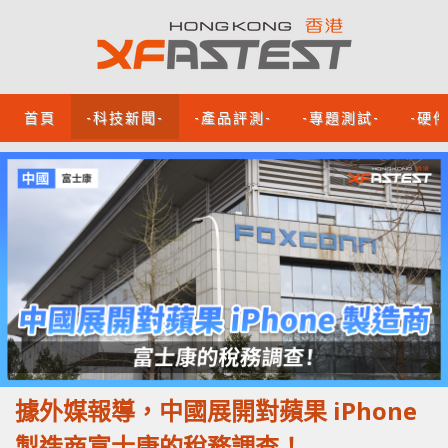
首頁
-科技新聞-
-產品評測-
-專題測試-
-硬
據外媒報導，中國展開對蘋果 iPhone
製造商富士康的稅務調查！