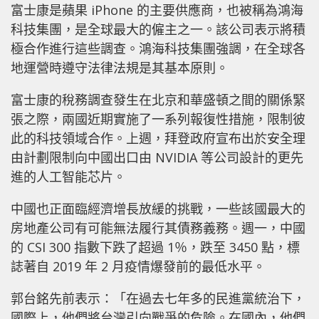
富士康是蘋果 iPhone 的主要供應商，也被稱為鴻海
科技集團，是全球最大的僱主之一。該公司表示將積
極合作進行這些調查。鴻海科技集團強調，在全球各
地運營時遵守法律法規是其基本原則。
富士康的稅務調查發生在北京和華盛頓之間的關係緊
張之際，兩國近期實施了一系列報復性措施，限制彼
此的科技領域合作。上週，拜登政府宣布出於安全理
由計劃限制向中國出口由 NVIDIA 等公司設計的更先
進的人工智能芯片。
中國也正面臨經濟增長放緩的挑戰，一些該國最大的
房地產公司有可能無法履行其債務義務。週一，中國
的 CSI 300 指數下跌了超過 1％，跌至 3450 點，標
誌著自 2019 年 2 月疫情爆發前的最低水平。
郭台銘先前表示：「在過去七年多的民進黨統治下，
國際上，他們將台灣引向戰爭的危險。在國內，他們