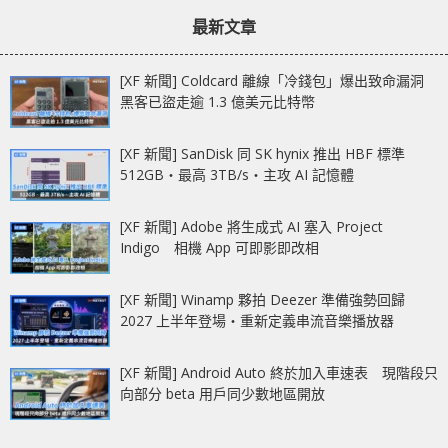
章：
章：
統」給競爭對手！
元！
最新文章
[XF 新聞] Coldcard 離線「冷錢包」爆出致命漏洞
黑客已盜走逾 1.3 億美元比特幣
[XF 新聞] SanDisk 同 SK hynix 推出 HBF 標準
512GB‧最高 3TB/s‧主攻 AI 記憶體
[XF 新聞] Adobe 將生成式 AI 塞入 Project
Indigo 相機 App 可即影即改相
[XF 新聞] Winamp 夥拍 Deezer 準備強勢回歸
2027 上半年登場‧重新定義串流音樂播放器
[XF 新聞] Android Auto 終於加入車速表 現階段只
向部分 beta 用戶同少數地區開放