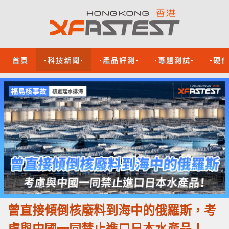
首頁
-科技新聞-
-產品評測-
-專題測試-
-硬
曾直接傾倒核廢料到海中的俄羅斯，考
慮與中國一同禁止進口日本水產品！