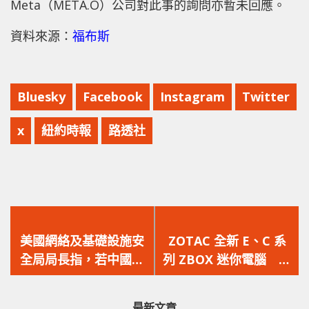
Meta（META.O）公司對此事的詢問亦暫未回應。
資料來源：
福布斯
Bluesky
Facebook
Instagram
Twitter
x
紐約時報
路透社
上
下
一
一
美國網絡及基礎設施安
ZOTAC 全新 E、C 系
篇
篇
全局局長指，若中國武
列 ZBOX 迷你電腦 搭
文
文
力攻台，或會同時攻擊
載最新硬件強勁效能
章：
章：
美國關鍵基礎設施！
最新文章