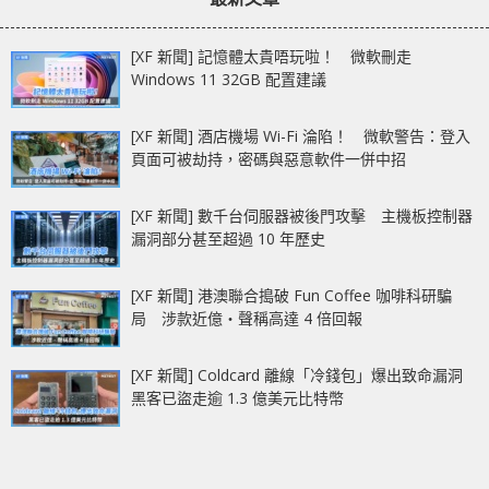
[XF 新聞] 記憶體太貴唔玩啦！ 微軟刪走
Windows 11 32GB 配置建議
[XF 新聞] 酒店機場 Wi-Fi 淪陷！ 微軟警告：登入
頁面可被劫持，密碼與惡意軟件一併中招
[XF 新聞] 數千台伺服器被後門攻擊 主機板控制器
漏洞部分甚至超過 10 年歷史
[XF 新聞] 港澳聯合搗破 Fun Coffee 咖啡科研騙
局 涉款近億‧聲稱高達 4 倍回報
[XF 新聞] Coldcard 離線「冷錢包」爆出致命漏洞
黑客已盜走逾 1.3 億美元比特幣