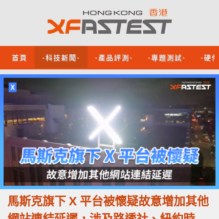
首頁
-科技新聞-
-產品評測-
-專題測試-
-硬
馬斯克旗下 X 平台被懷疑故意增加其他
網站連結延遲，涉及路透社、紐約時