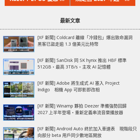
文
文
線耳機‧電競椅‧週邊
上遊戲機必須可自行更
章：
章：
產品‧電競筆電
換電池！
最新文章
[XF 新聞] Coldcard 離線「冷錢包」爆出致命漏洞
黑客已盜走逾 1.3 億美元比特幣
[XF 新聞] SanDisk 同 SK hynix 推出 HBF 標準
512GB‧最高 3TB/s‧主攻 AI 記憶體
[XF 新聞] Adobe 將生成式 AI 塞入 Project
Indigo 相機 App 可即影即改相
[XF 新聞] Winamp 夥拍 Deezer 準備強勢回歸
2027 上半年登場‧重新定義串流音樂播放器
[XF 新聞] Android Auto 終於加入車速表 現階段只
向部分 beta 用戶同少數地區開放