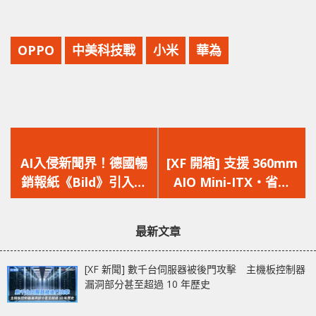
OPPO
中美科技戰
小米
華為
上
下
一
一
AI入侵新聞界！德國暢
[XF 開箱] 支援 360mm
篇
篇
銷報紙《Bild》引入人
AIO Mini-ITX‧省空
文
文
工智能並將裁減 200 個
間‧SFX / SFX-L 火牛
章：
章：
員工！
Corsair 2000D
最新文章
Airflow / RGB Airflow
[XF 新聞] 數千台伺服器被後門攻擊 主機板控制器
漏洞部分甚至超過 10 年歷史