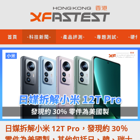
首頁
-科技新聞-
-產品評測-
-專題測試-
-硬
日媒拆解小米 12T Pro，發現約 30％
零件為美國製，其他包括日、韓、瑞士