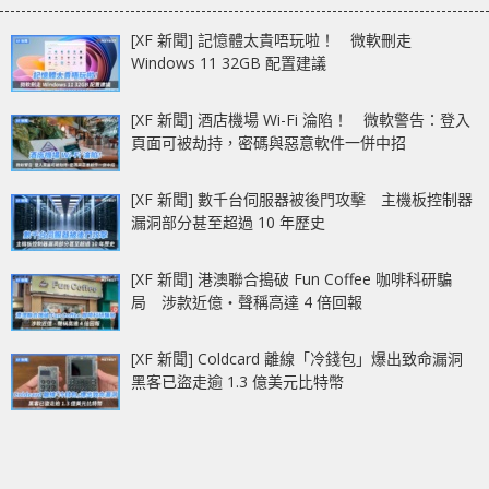
[XF 新聞] 記憶體太貴唔玩啦！ 微軟刪走
Windows 11 32GB 配置建議
[XF 新聞] 酒店機場 Wi-Fi 淪陷！ 微軟警告：登入
頁面可被劫持，密碼與惡意軟件一併中招
[XF 新聞] 數千台伺服器被後門攻擊 主機板控制器
漏洞部分甚至超過 10 年歷史
[XF 新聞] 港澳聯合搗破 Fun Coffee 咖啡科研騙
局 涉款近億‧聲稱高達 4 倍回報
[XF 新聞] Coldcard 離線「冷錢包」爆出致命漏洞
黑客已盜走逾 1.3 億美元比特幣