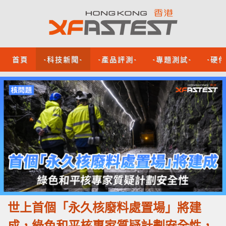
首頁
-科技新聞-
-產品評測-
-專題測試-
-硬
世上首個「永久核廢料處置場」將建
成，綠色和平核專家質疑計劃安全性，