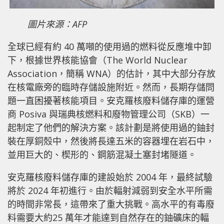
圖片來源：AFP
全球已經有約 40 萬噸的使用過的燃料從反應堆中卸
下，根據世界核能協會（The World Nuclear
Association，簡稱 WNA）的估計，其中大部分存放
在核電廠旁的臨時存儲設施附近。然而，長期存儲問
題一直困擾著核能項目。安克羅核廢料儲存庫的運營
商 Posiva 與瑞典核燃料和廢物管理公司（SKB）一
起制定了他們的解決方案。該計劃是將使用過的鈾封
裝在厚銅殼中，然後將長達五米的容器埋在岩石中，
並用巨大的、楔形的、鋼筋混凝土塞封堵隧道。
安克羅核廢料儲存庫的建設始於 2004 年，最終試驗
將於 2024 年初進行。由於輻射減弱到安全水平所需
的時間非常長，這帶來了重大挑戰。高水平的有毒廢
料需要大約25 萬年才能達到自然存在的鈾礦床的輻