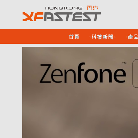
首頁
-科技新聞-
-產