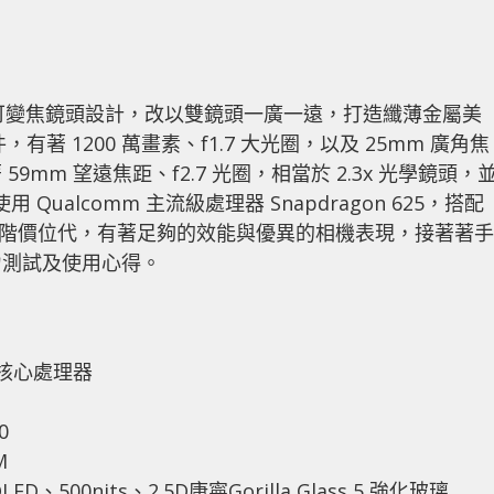
代 3x 可變焦鏡頭設計，改以雙鏡頭一廣一遠，打造纖薄金屬美
，有著 1200 萬畫素、f1.7 大光圈，以及 25mm 廣角焦
mm 望遠焦距、f2.7 光圈，相當於 2.3x 光學鏡頭，
亦使用 Qualcomm 主流級處理器 Snapdragon 625，搭配
om 能在中階價位代，有著足夠的效能與優異的相機表現，接著著手
力測試及使用心得。
 八核心處理器
0
M
MOLED、500nits、2.5D康寧Gorilla Glass 5 強化玻璃