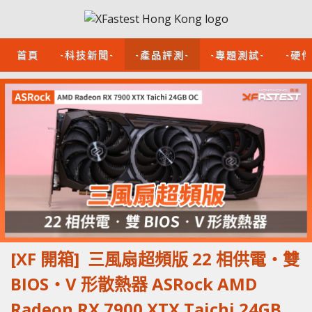
首頁
-科技新聞-
-產品評測-
-專題測試-
-硬
[XF 開箱] 三風扇超頻版 22 相供電‧雙
BIOS‧V 形散熱器 ASRock AMD
Radeon RX 7900 XTX Taichi 24GB