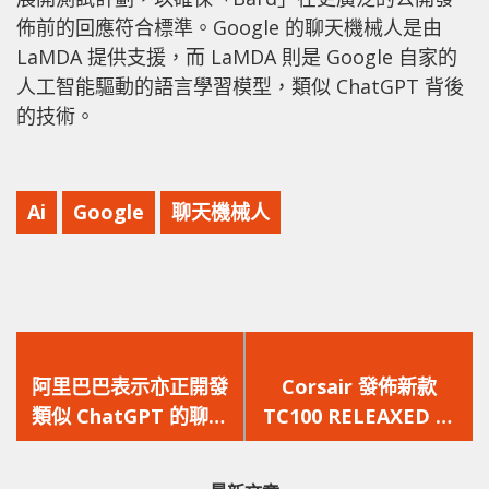
佈前的回應符合標準。Google 的聊天機械人是由
LaMDA 提供支援，而 LaMDA 則是 Google 自家的
人工智能驅動的語言學習模型，類似 ChatGPT 背後
的技術。
Ai
Google
聊天機械人
上
下
一
一
阿里巴巴表示亦正開發
Corsair 發佈新款
篇
篇
類似 ChatGPT 的聊天
TC100 RELEAXED 電
文
文
機械人
競椅及 XENEON FLEX
章：
章：
可屈曲電競顯示屏