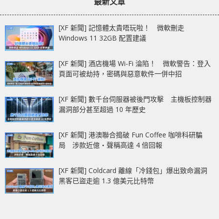
最新文章
[XF 新聞] 記憶體太貴唔玩啦！ 微軟刪走
Windows 11 32GB 配置建議
[XF 新聞] 酒店機場 Wi-Fi 淪陷！ 微軟警告：登入
頁面可被劫持，密碼與惡意軟件一併中招
[XF 新聞] 數千台伺服器被後門攻擊 主機板控制器
漏洞部分甚至超過 10 年歷史
[XF 新聞] 港澳聯合搗破 Fun Coffee 咖啡科研騙
局 涉款近億‧聲稱高達 4 倍回報
[XF 新聞] Coldcard 離線「冷錢包」爆出致命漏洞
黑客已盜走逾 1.3 億美元比特幣