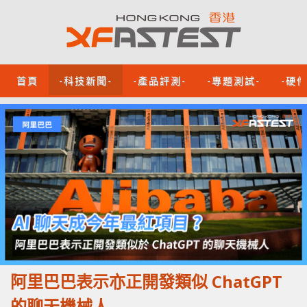
首頁
-科技新聞-
-產品評測-
-專題測試-
-硬
阿里巴巴表示亦正開發類似 ChatGPT
的聊天機械人