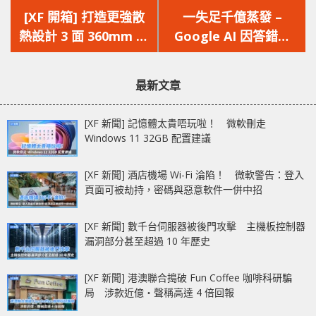
一
一
[XF 開箱] 打造更強散
一失足千億蒸發 –
篇
篇
熱設計 3 面 360mm 冷
Google AI 因答錯問
文
文
排‧10 風扇‧雙玻璃
題，使母公司股價大跌
章：
章：
NZXT H9 Flow
最新文章
[XF 新聞] 記憶體太貴唔玩啦！ 微軟刪走
Windows 11 32GB 配置建議
[XF 新聞] 酒店機場 Wi-Fi 淪陷！ 微軟警告：登入
頁面可被劫持，密碼與惡意軟件一併中招
[XF 新聞] 數千台伺服器被後門攻擊 主機板控制器
漏洞部分甚至超過 10 年歷史
[XF 新聞] 港澳聯合搗破 Fun Coffee 咖啡科研騙
局 涉款近億‧聲稱高達 4 倍回報