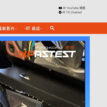
XF YouTube 頻道
XF TG Channel
最新影片-
-XF 商店-
search