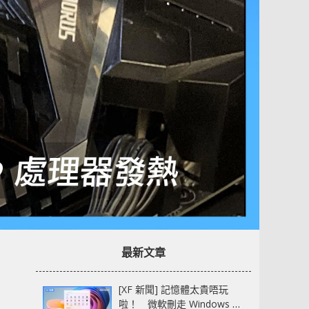
最新文章
[XF 新聞] 記憶體太貴唔玩
啦！ 微軟刪走 Windows 11