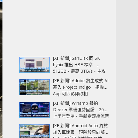
[XF 新聞] SanDisk 同 SK
hynix 推出 HBF 標準
512GB‧最高 3TB/s‧主攻
AI 記憶體
[XF 新聞] Adobe 將生成式 AI
塞入 Project Indigo 相機
App 可即影即改相
[XF 新聞] Winamp 夥拍
Deezer 準備強勢回歸 2027
上半年登場‧重新定義串流音
樂播放器
[XF 新聞] Android Auto 終於
加入車速表 現階段只向部分