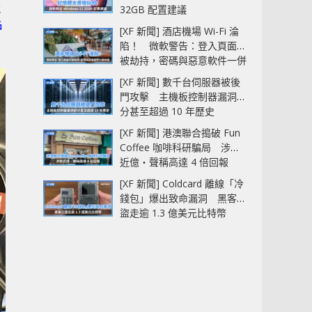
就
32GB 配置建議
戶
[XF 新聞] 酒店機場 Wi-Fi 淪
陷！ 微軟警告：登入頁面可
被劫持，密碼與惡意軟件一併
中招
[XF 新聞] 數千台伺服器被後
門攻擊 主機板控制器漏洞部
分甚至超過 10 年歷史
[XF 新聞] 港澳聯合搗破 Fun
Coffee 咖啡科研騙局 涉款
近億‧聲稱高達 4 倍回報
[XF 新聞] Coldcard 離線「冷
錢包」爆出致命漏洞 黑客已
盜走逾 1.3 億美元比特幣