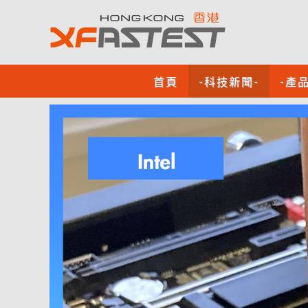
首頁
-科技新聞-
-產