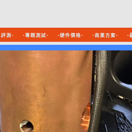
品評測-
-專題測試-
-硬件價格-
-商業方案-
-