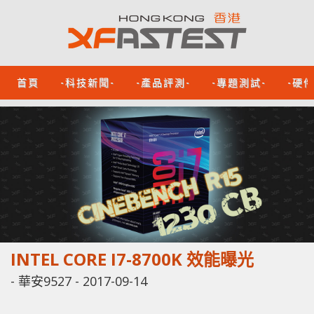
首頁
-科技新聞-
-產品評測-
-專題測試-
-硬
INTEL CORE I7-8700K 效能曝光
-
華安9527
-
2017-09-14