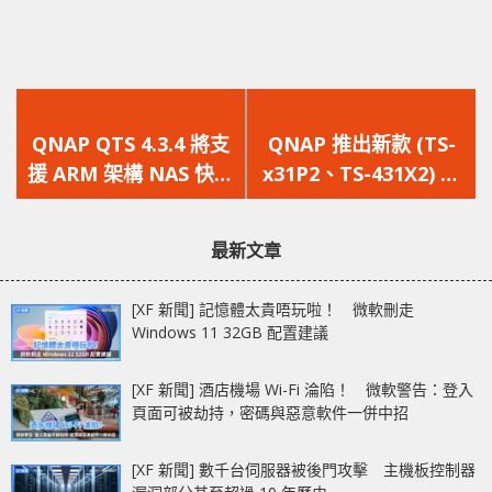
上
下
一
一
QNAP QTS 4.3.4 將支
QNAP 推出新款 (TS-
篇
篇
援 ARM 架構 NAS 快照
x31P2、TS-431X2) 系
文
文
功能，並公佈多部 TS-
列，快照功能強化資料
章：
章：
x77 Ryzen NAS
保護
最新文章
[XF 新聞] 記憶體太貴唔玩啦！ 微軟刪走
Windows 11 32GB 配置建議
[XF 新聞] 酒店機場 Wi-Fi 淪陷！ 微軟警告：登入
頁面可被劫持，密碼與惡意軟件一併中招
[XF 新聞] 數千台伺服器被後門攻擊 主機板控制器