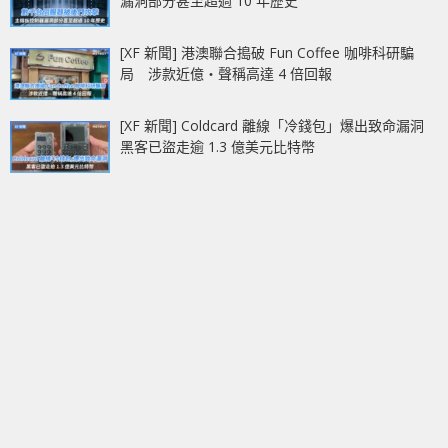
漏洞部分甚至超過 10 年歷史
[XF 新聞] 港澳聯合搗破 Fun Coffee 咖啡科研騙
局 涉款近億‧聲稱高達 4 倍回報
[XF 新聞] Coldcard 離線「冷錢包」爆出致命漏洞
黑客已盜走逾 1.3 億美元比特幣