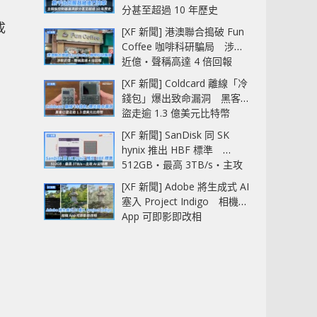
分甚至超過 10 年歷史
成
[XF 新聞] 港澳聯合搗破 Fun
Coffee 咖啡科研騙局 涉款
近億‧聲稱高達 4 倍回報
[XF 新聞] Coldcard 離線「冷
錢包」爆出致命漏洞 黑客已
盜走逾 1.3 億美元比特幣
[XF 新聞] SanDisk 同 SK
hynix 推出 HBF 標準
512GB‧最高 3TB/s‧主攻
AI 記憶體
[XF 新聞] Adobe 將生成式 AI
塞入 Project Indigo 相機
App 可即影即改相