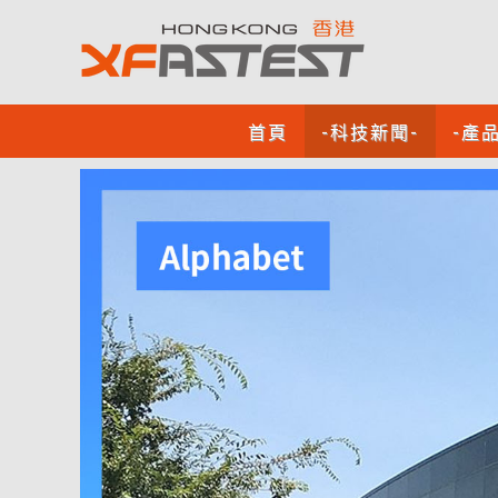
首頁
-科技新聞-
-產