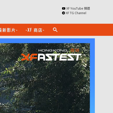
XF YouTube 頻道
XF TG Channel
最新影片-
-XF 商店-
search