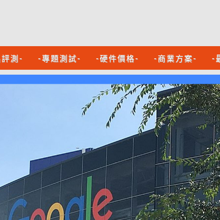
品評測-
-專題測試-
-硬件價格-
-商業方案-
-