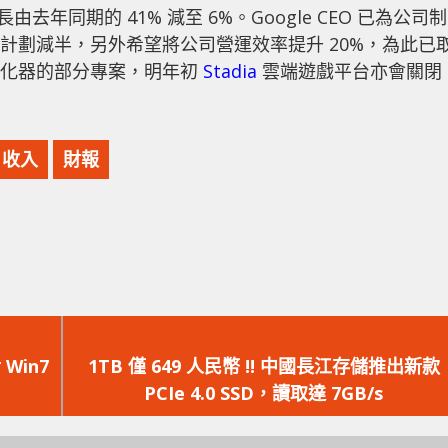
由去年同期的 41% 減至 6%。Google CEO 已為公司制
數計劃減半，另外希望將公司營運效率提升 20%，為此已
120 孵化器的部分專案，明年初
Stadia
雲端遊戲平台亦會關閉
收入
財報
下
一
Win7
1TB 僅 649 人民幣 !! 中國長江存儲推出新款
篇
PCIe 4.0 SSD，讀取達 7GB/s
文
章：