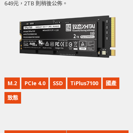
649元，2TB 則稍後公佈。
M.2
PCIe 4.0
SSD
TiPlus7100
國產
致態