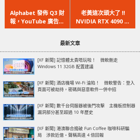
上
下
一
一
Alphabet 發佈 Q3 財
老黃這次頭大了 !!
篇
篇
報，YouTube 廣告收
NVIDIA RTX 4090 已
文
文
入不增反減，營收增長
發生五起接頭燒毀事
章：
章：
降至 6%
件，一換一補償更遭拒
最新文章
[XF 新聞] 記憶體太貴唔玩啦！ 微軟刪走
Windows 11 32GB 配置建議
[XF 新聞] 酒店機場 Wi-Fi 淪陷！ 微軟警告：登入
頁面可被劫持，密碼與惡意軟件一併中招
[XF 新聞] 數千台伺服器被後門攻擊 主機板控制器
漏洞部分甚至超過 10 年歷史
[XF 新聞] 港澳聯合搗破 Fun Coffee 咖啡科研騙
局 涉款近億‧聲稱高達 4 倍回報