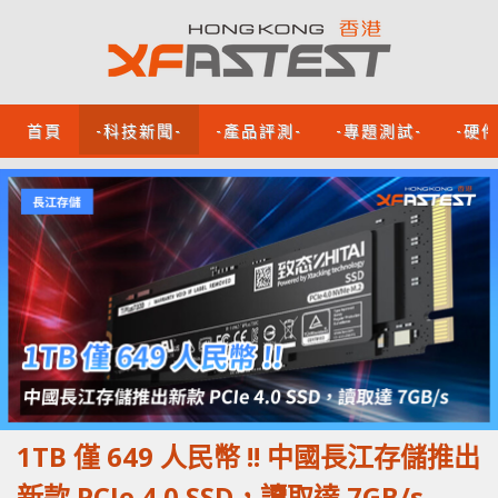
首頁
-科技新聞-
-產品評測-
-專題測試-
-硬
1TB 僅 649 人民幣 !! 中國長江存儲推出
新款 PCIe 4.0 SSD，讀取達 7GB/s