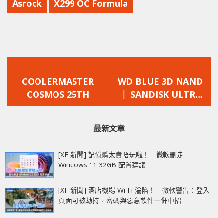
Asrock
X299 OC Formula
上
下
一
一
COOLERMASTER
WD BLUE 3D NAND
篇
篇
COSMOS 25TH
｜ SANDISK ULTRA
文
文
3D SSD 開箱 （ 更快、
章：
章：
更耐用）
最新文章
[XF 新聞] 記憶體太貴唔玩啦！ 微軟刪走
Windows 11 32GB 配置建議
[XF 新聞] 酒店機場 Wi-Fi 淪陷！ 微軟警告：登入
頁面可被劫持，密碼與惡意軟件一併中招