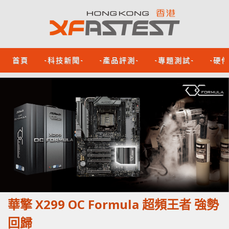
首頁
-科技新聞-
-產品評測-
-專題測試-
-硬
華擎 X299 OC Formula 超頻王者 強勢
回歸