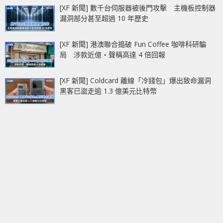
[XF 新聞] 數千台伺服器被後門攻擊 主機板控制器
漏洞部分甚至超過 10 年歷史
[XF 新聞] 港澳聯合搗破 Fun Coffee 咖啡科研騙
局 涉款近億‧聲稱高達 4 倍回報
[XF 新聞] Coldcard 離線「冷錢包」爆出致命漏洞
黑客已盜走逾 1.3 億美元比特幣