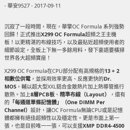
-
華安9527
-
2017-09-11
沉寂了一段時間，現在，華擎OC Formula 系列強勢
回歸！正式推出
X299 OC Formula
超頻之王主機
板！以更精湛的布線技巧，以及最貼近超頻使用者的
細節設定，全板上下無一多餘用料，發下豪語要橫掃
世界各大超頻寶座！
X299 OC Formula在CPU部分配有高規格的
13 + 2
相數位供電
，並採用效率更高、反應更快的
Dr.
MOS
，輔以超大型XXL鋁合金散熱片加上熱導管進行
散熱。加上
8
層
PCB
板
、
精準布線（
Layout
）
，還有
的
「每通道單條記憶體」（
One DIMM Per
Channel
）
設計，讓OC Formula無論CPU或是記憶
體都擁有絕佳超頻性以及穩定性。更是市面上第一
張，也是目前唯一一張，可以支援
XMP DDR4-4500