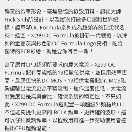
鮮黃的跑車形象、毫無妥協的極致用料、超頻大師
Nick Shih所設計，以及屢次打破多項超頻世界紀
錄，讓華擎OC Formula系列成為超頻界的頂尖代名
詞。這回，X299 OC Formula披掛新一代戰袍，以冷
列的金屬灰與銀色新OC Formula Logo亮相，配合
獨特的PCB彩繪，就是要你耳目一新！
為了應付CPU超頻所要求的龐大電流，X299 OC
Formula配有高規格的13相數位供電，並採用效率更
高、反應更快的Dr. MOS。13相供電搭配Dr. MOS能
夠讓輸出電流更為平穩流暢、運作溫度更低，大電流
耐受度更是無與倫比，確保系統的穩定性。不只如
此，X299 OC Formula還配置一顆超級外頻晶片III，
不但能夠提供更高的 BCLK 頻率、更精確的波形，還
可以仔細微調頻率，以極致用料進一步幫助使用者挖
掘出CPU超頻潛能。