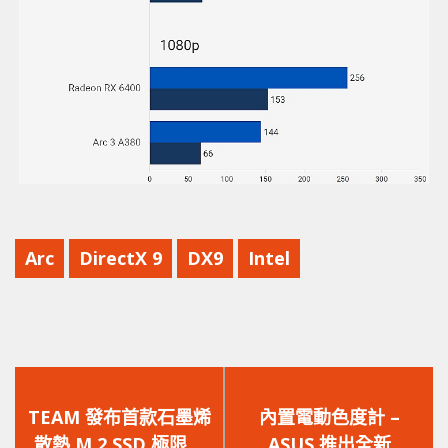
Arc
DirectX 9
DX9
Intel
上
下
一
一
TEAM 發布首款石墨烯
內置電動色度計 –
篇
篇
散熱 M.2 SSD 極限讀
ASUS 推出全新