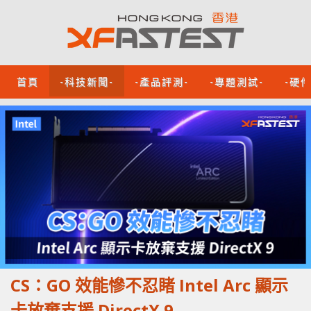
首頁
-科技新聞-
-產品評測-
-專題測試-
-硬
CS：GO 效能慘不忍睹 Intel Arc 顯示
卡放棄支援 DirectX 9