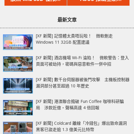
文
文
寫不降速
ProArt 系列 PA32DC
章：
章：
OLED 4K 螢幕
最新文章
[XF 新聞] 記憶體太貴唔玩啦！ 微軟刪走
Windows 11 32GB 配置建議
[XF 新聞] 酒店機場 Wi-Fi 淪陷！ 微軟警告：登入
頁面可被劫持，密碼與惡意軟件一併中招
[XF 新聞] 數千台伺服器被後門攻擊 主機板控制器
漏洞部分甚至超過 10 年歷史
[XF 新聞] 港澳聯合搗破 Fun Coffee 咖啡科研騙
局 涉款近億‧聲稱高達 4 倍回報
[XF 新聞] Coldcard 離線「冷錢包」爆出致命漏洞
黑客已盜走逾 1.3 億美元比特幣