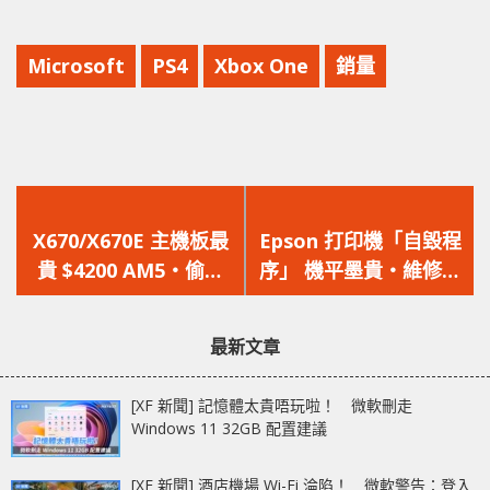
Microsoft
PS4
Xbox One
銷量
上
下
一
一
X670/X670E 主機板最
Epson 打印機「自毀程
篇
篇
貴 $4200 AM5‧偷跑
序」 機平墨貴‧維修不
文
文
價‧比 Intel Z690 更貴
如買新
章：
章：
最新文章
[XF 新聞] 記憶體太貴唔玩啦！ 微軟刪走
Windows 11 32GB 配置建議
[XF 新聞] 酒店機場 Wi-Fi 淪陷！ 微軟警告：登入