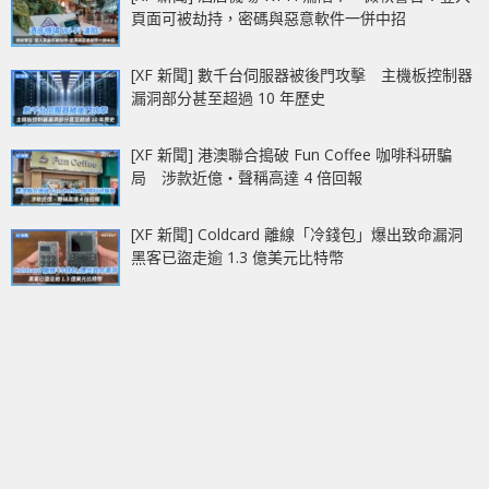
頁面可被劫持，密碼與惡意軟件一併中招
[XF 新聞] 數千台伺服器被後門攻擊 主機板控制器
漏洞部分甚至超過 10 年歷史
[XF 新聞] 港澳聯合搗破 Fun Coffee 咖啡科研騙
局 涉款近億‧聲稱高達 4 倍回報
[XF 新聞] Coldcard 離線「冷錢包」爆出致命漏洞
黑客已盜走逾 1.3 億美元比特幣