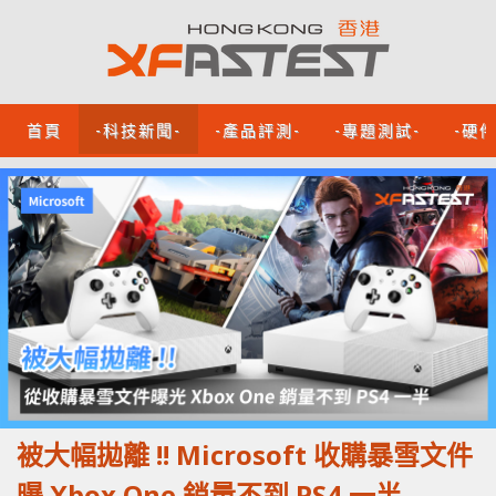
首頁
-科技新聞-
-產品評測-
-專題測試-
-硬
被大幅拋離 !! Microsoft 收購暴雪文件
曝 Xbox One 銷量不到 PS4 一半