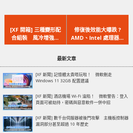
上
下
一
一
[XF 開箱] 三種變形配
修復後效能大曝跌 ?
篇
篇
合組裝 風冷增強模
AMD、Intel 處理器被
文
文
式‧水冷模式‧Gen4
發現存在安全漏洞，修
章：
章：
Riser Phanteks
復效能下降最高達 28%
最新文章
EVOLV SHIFT XT
[XF 新聞] 記憶體太貴唔玩啦！ 微軟刪走
Windows 11 32GB 配置建議
[XF 新聞] 酒店機場 Wi-Fi 淪陷！ 微軟警告：登入
頁面可被劫持，密碼與惡意軟件一併中招
[XF 新聞] 數千台伺服器被後門攻擊 主機板控制器
漏洞部分甚至超過 10 年歷史