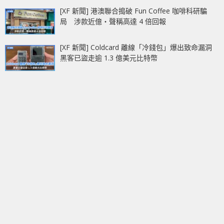
[XF 新聞] 港澳聯合搗破 Fun Coffee 咖啡科研騙
局 涉款近億‧聲稱高達 4 倍回報
[XF 新聞] Coldcard 離線「冷錢包」爆出致命漏洞
黑客已盜走逾 1.3 億美元比特幣