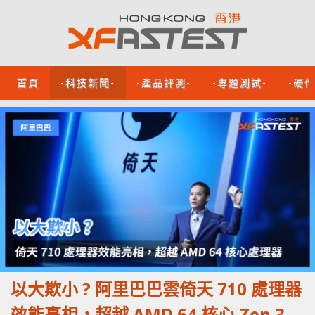
首頁
-科技新聞-
-產品評測-
-專題測試-
-硬
以大欺小 ? 阿里巴巴雲倚天 710 處理器
效能亮相，超越 AMD 64 核心 Zen 3