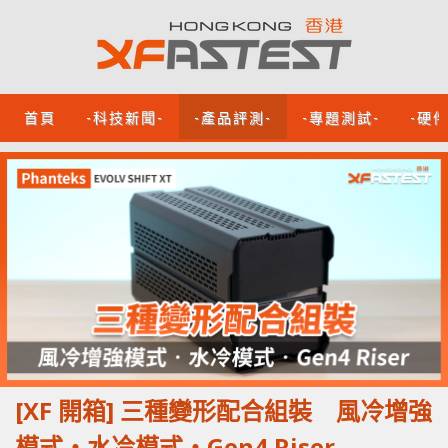
首頁
-科技新聞-
-產品評測-
-專題測試-
-硬
[XF 開箱] 三種變形配合組裝 風冷增強
模式‧水冷模式‧Gen4 Riser