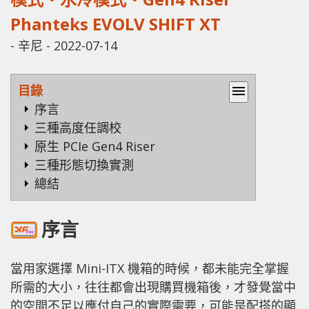
Phanteks EVOLV SHIFT XT
-
辛尼
-
2022-07-14
目錄
menu
序言
三種高度任調校
原生 PCIe Gen4 Riser
三種形態切換實測
總結
序言
當用家選擇 Mini-ITX 機箱的時候，都未能完全掌握
所需的大小，往往都會出現購買機箱後，才發覺當中
的空間不足以應付自己的實際需要，可能是配搭的顯