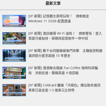
最新文章
B660M PG Riptide
[XF 新聞] 記憶體太貴唔玩啦！ 微軟刪走
Windows 11 32GB 配置建議
[XF 新聞] 酒店機場 Wi-Fi 淪陷！ 微軟警告：登入
頁面可被劫持，密碼與惡意軟件一併中招
[XF 新聞] 數千台伺服器被後門攻擊 主機板控制器
漏洞部分甚至超過 10 年歷史
[XF 新聞] 港澳聯合搗破 Fun Coffee 咖啡科研騙
局 涉款近億‧聲稱高達 4 倍回報
[XF 新聞] Coldcard 離線「冷錢包」爆出致命漏洞
黑客已盜走逾 1.3 億美元比特幣