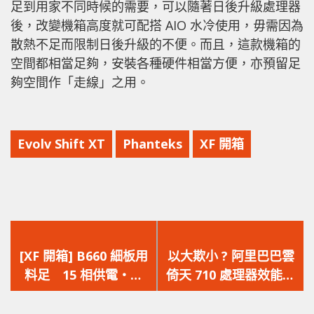
足到用家不同時候的需要，可以隨著日後升級處理器
後，改變機箱高度就可配搭 AIO 水冷使用，毋需因為
散熱不足而限制日後升級的不便。而且，這款機箱的
空間都相當足夠，安裝各種硬件相當方便，亦預留足
夠空間作「走線」之用。
Evolv Shift XT
Phanteks
XF 開箱
上
下
一
一
[XF 開箱] B660 細板用
以大欺小 ? 阿里巴巴雲
篇
篇
料足 15 相供電‧雙
倚天 710 處理器效能亮
文
文
M.2‧PCIe 4.0‧
相，超越 AMD 64 核心
章：
章：
2.5GbE ASRock
Zen 3 處理器