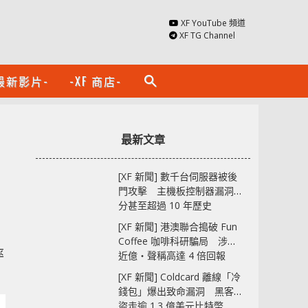
XF YouTube 頻道
XF TG Channel
最新影片-
-XF 商店-
search
最新文章
[XF 新聞] 數千台伺服器被後
門攻擊 主機板控制器漏洞部
分甚至超過 10 年歷史
[XF 新聞] 港澳聯合搗破 Fun
Coffee 咖啡科研騙局 涉款
率
近億‧聲稱高達 4 倍回報
[XF 新聞] Coldcard 離線「冷
錢包」爆出致命漏洞 黑客已
盜走逾 1.3 億美元比特幣