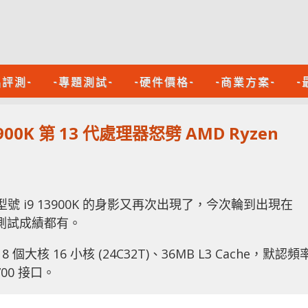
品評測-
-專題測試-
-硬件價格-
-商業方案-
-
 13900K 第 13 代處理器怒劈 AMD Ryzen
器的旗艦型號 i9 13900K 的身影又再次出現了，今次輪到出現在
、測試成績都有。
個大核 16 小核 (24C32T)、36MB L3 Cache，默認頻
700 接口。