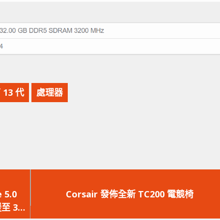
 13 代
處理器
下
一
5.0
Corsair 發佈全新 TC200 電競椅
篇
至 32