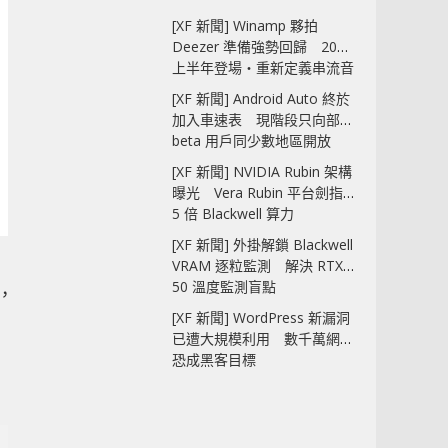
[XF 新聞] Winamp 夥拍
Deezer 準備強勢回歸 2027
上半年登場‧重新定義串流音
樂播放器
[XF 新聞] Android Auto 終於
加入車速表 現階段只向部分
beta 用戶同少數地區開放
[XF 新聞] NVIDIA Rubin 架構
曝光 Vera Rubin 平台劍指
5 倍 Blackwell 算力
[XF 新聞] 外掛解鎖 Blackwell
VRAM 逐粒監測 解決 RTX
50 溫度監測盲點
e，
[XF 新聞] WordPress 新漏洞
已遭大規模利用 數千萬網站
恐成黑客目標