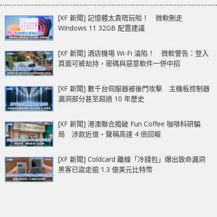
[XF 新聞] 記憶體太貴唔玩啦！ 微軟刪走
Windows 11 32GB 配置建議
[XF 新聞] 酒店機場 Wi-Fi 淪陷！ 微軟警告：登入
頁面可被劫持，密碼與惡意軟件一併中招
[XF 新聞] 數千台伺服器被後門攻擊 主機板控制器
漏洞部分甚至超過 10 年歷史
[XF 新聞] 港澳聯合搗破 Fun Coffee 咖啡科研騙
局 涉款近億‧聲稱高達 4 倍回報
[XF 新聞] Coldcard 離線「冷錢包」爆出致命漏洞
黑客已盜走逾 1.3 億美元比特幣