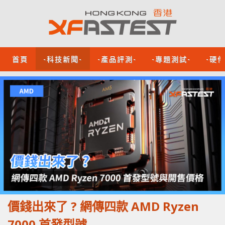
首頁
-科技新聞-
-產品評測-
-專題測試-
-硬
價錢出來了 ? 網傳四款 AMD Ryzen
7000 首發型號