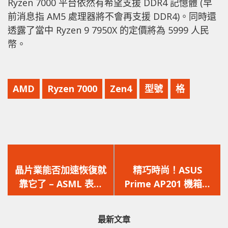
Ryzen 7000 平台依然有希望支援 DDR4 記憶體 (早
前消息指 AM5 處理器將不會再支援 DDR4)。同時還
透露了當中 Ryzen 9 7950X 的定價將為 5999 人民
幣。
AMD
Ryzen 7000
Zen4
型號
格
上
下
一
一
晶片業能否加速恢復就
精巧時尚！ASUS
篇
篇
靠它了 – ASML 表示
Prime AP201 機箱新
文
文
EUV 光刻機產能即將提
上市
章：
章：
升，以解供不應求
最新文章