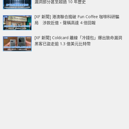
漏洞部分甚至超過 10 年歷史
[XF 新聞] 港澳聯合搗破 Fun Coffee 咖啡科研騙
局 涉款近億‧聲稱高達 4 倍回報
[XF 新聞] Coldcard 離線「冷錢包」爆出致命漏洞
黑客已盜走逾 1.3 億美元比特幣