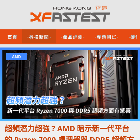
首頁
-科技新聞-
-產品評測-
-專題測試-
-硬
超頻潛力超強 ? AMD 暗示新一代平台
的 Ryzen 7000 處理器與 DDR5 超頻方