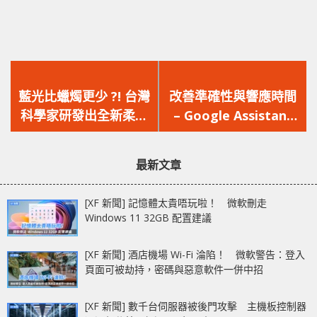
上
下
一
一
藍光比蠟燭更少 ?! 台灣
改善準確性與響應時間
篇
篇
科學家研發出全新柔性
– Google Assistant
文
文
有機 LED，光線類似蠟
有望很快能夠識別用戶
章：
章：
燭但藍光更低
的聲音
最新文章
[XF 新聞] 記憶體太貴唔玩啦！ 微軟刪走
Windows 11 32GB 配置建議
[XF 新聞] 酒店機場 Wi-Fi 淪陷！ 微軟警告：登入
頁面可被劫持，密碼與惡意軟件一併中招
[XF 新聞] 數千台伺服器被後門攻擊 主機板控制器