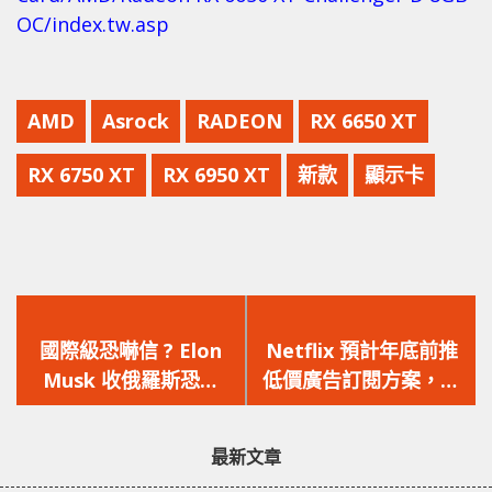
OC/index.tw.asp
AMD
Asrock
RADEON
RX 6650 XT
RX 6750 XT
RX 6950 XT
新款
顯示卡
上
下
一
一
國際級恐嚇信 ? Elon
Netflix 預計年底前推
篇
篇
Musk 收俄羅斯恐嚇
低價廣告訂閱方案，同
文
文
信，指要為向烏方提供
時打擊非同住者共享帳
章：
章：
Starlink 負上責任
號
最新文章