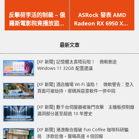
上
下
一
一
反擊荷李活的制裁 – 俄
ASRock 發表 AMD
篇
篇
羅斯電影院竟播放盜版
Radeon RX 6950 XT /
文
文
荷李活電影，片源竟是
RX 6750 XT / RX 6650
章：
章：
BT 網站
XT 新款顯示卡
最新文章
[XF 新聞] 記憶體太貴唔玩啦！ 微軟刪走
Windows 11 32GB 配置建議
[XF 新聞] 酒店機場 Wi-Fi 淪陷！ 微軟警告：登入
頁面可被劫持，密碼與惡意軟件一併中招
[XF 新聞] 數千台伺服器被後門攻擊 主機板控制器
漏洞部分甚至超過 10 年歷史
[XF 新聞] 港澳聯合搗破 Fun Coffee 咖啡科研騙
局 涉款近億‧聲稱高達 4 倍回報