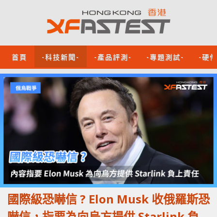
首頁
-科技新聞-
-產品評測-
-專題測試-
-硬
國際級恐嚇信 ? Elon Musk 收俄羅斯恐
嚇信，指要為向烏方提供 Starlink 負