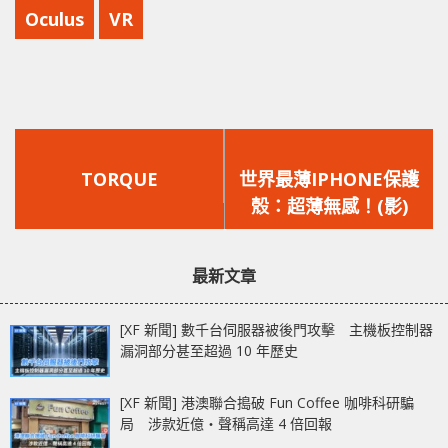
Oculus
VR
上
下
一
一
TORQUE
世界最薄IPHONE保護
篇
篇
殼：超薄無感！(影)
文
文
章：
章：
最新文章
[XF 新聞] 數千台伺服器被後門攻擊 主機板控制器
漏洞部分甚至超過 10 年歷史
[XF 新聞] 港澳聯合搗破 Fun Coffee 咖啡科研騙
局 涉款近億‧聲稱高達 4 倍回報