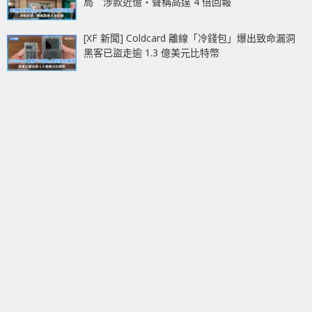
局 涉款近億‧聲稱高達 4 倍回報
[XF 新聞] Coldcard 離線「冷錢包」爆出致命漏洞
黑客已盜走逾 1.3 億美元比特幣