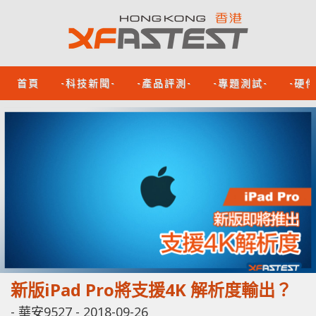
首頁
-科技新聞-
-產品評測-
-專題測試-
-硬
新版iPad Pro將支援4K 解析度輸出？
-
華安9527
-
2018-09-26