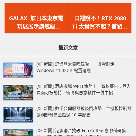
上
下
一
一
GALAX 於日本東京電
口裡說不！RTX 2080
篇
篇
玩展展示旗艦級
Ti 太貴買不起？首發即
文
文
GeForce RTX 2080 Ti
被搶購一空
章：
章：
HOF 顯示卡
最新文章
[XF 新聞] 記憶體太貴唔玩啦！ 微軟刪走
Windows 11 32GB 配置建議
[XF 新聞] 酒店機場 Wi-Fi 淪陷！ 微軟警告：登入
頁面可被劫持，密碼與惡意軟件一併中招
[XF 新聞] 數千台伺服器被後門攻擊 主機板控制器
漏洞部分甚至超過 10 年歷史
[XF 新聞] 港澳聯合搗破 Fun Coffee 咖啡科研騙