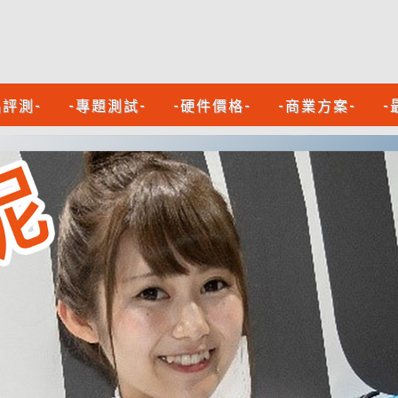
品評測-
-專題測試-
-硬件價格-
-商業方案-
-