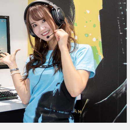
下
一
XZT
新版iPad Pro將支援4K 解析度輸出？
篇
文
章：