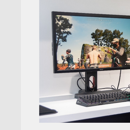
上
一
[XF 開箱] 用電多與少 開CAM有得睇 N
篇
E850 金牌電源器
文
章：