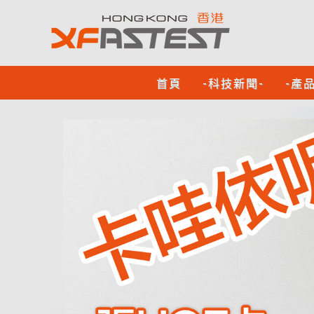
首頁
-科技新聞-
-產