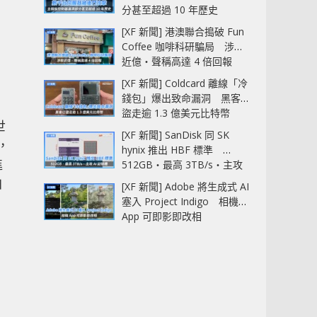
分甚至超過 10 年歷史
[XF 新聞] 港澳聯合搗破 Fun
Coffee 咖啡科研騙局 涉款
近億‧聲稱高達 4 倍回報
[XF 新聞] Coldcard 離線「冷
錢包」爆出致命漏洞 黑客已
盜走逾 1.3 億美元比特幣
世
[XF 新聞] SanDisk 同 SK
，
hynix 推出 HBF 標準
進
512GB‧最高 3TB/s‧主攻
AI 記憶體
白
[XF 新聞] Adobe 將生成式 AI
塞入 Project Indigo 相機
App 可即影即改相