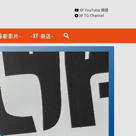
XF YouTube 頻道
XF TG Channel
最新影片-
-XF 商店-
search