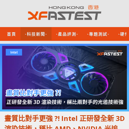
首頁
-科技新聞-
-產品評測-
-專題測試-
-硬
畫質比對手更強 ?! Intel 正研發全新 3D
渲染技術，稱比 AMD、NVIDIA 光追