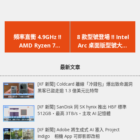
上
下
一
一
頻率直衝 4.9GHz !!
8 款型號登場 !! Intel
篇
篇
AMD Ryzen 7
Arc 桌面版型號大曝
文
文
5800X3D 被破解，解
光，限量版依舊未確認
章：
章：
鎖 BIOS 釋出
最新文章
[XF 新聞] Coldcard 離線「冷錢包」爆出致命漏洞
黑客已盜走逾 1.3 億美元比特幣
[XF 新聞] SanDisk 同 SK hynix 推出 HBF 標準
512GB‧最高 3TB/s‧主攻 AI 記憶體
[XF 新聞] Adobe 將生成式 AI 塞入 Project
Indigo 相機 App 可即影即改相