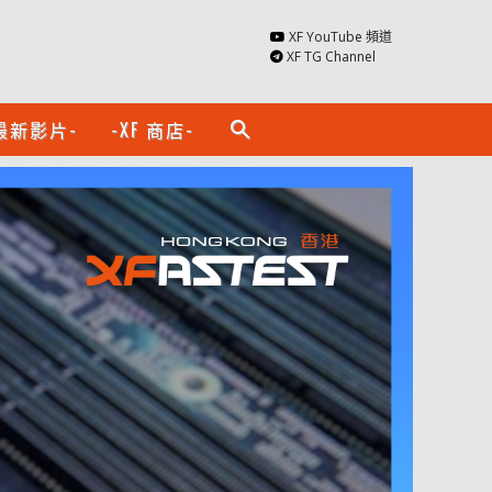
XF YouTube 頻道
XF TG Channel
最新影片-
-XF 商店-
search