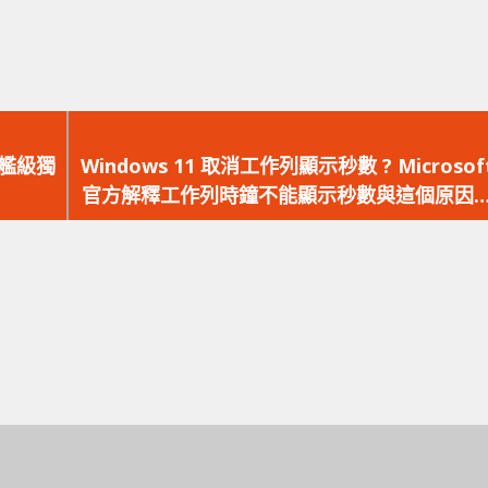
下
一
列旗艦級獨
Windows 11 取消工作列顯示秒數 ? Microsof
篇
官方解釋工作列時鐘不能顯示秒數與這個原因
文
關
章：