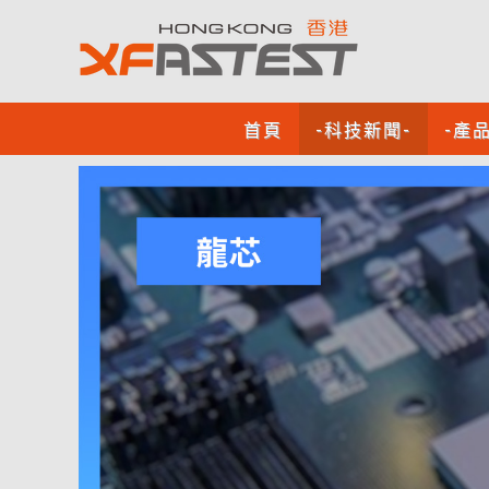
首頁
-科技新聞-
-產