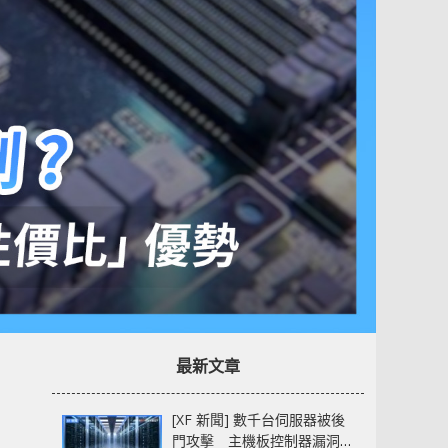
最新文章
[XF 新聞] 數千台伺服器被後
門攻擊 主機板控制器漏洞部