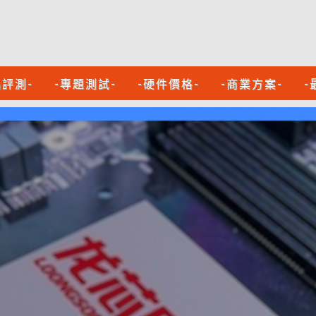
品評測-
-專題測試-
-硬件價格-
-商業方案-
-