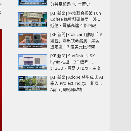
，
分甚至超過 10 年歷史
段
[XF 新聞] 港澳聯合搗破 Fun
Coffee 咖啡科研騙局 涉款
近億‧聲稱高達 4 倍回報
[XF 新聞] Coldcard 離線「冷
錢包」爆出致命漏洞 黑客已
盜走逾 1.3 億美元比特幣
[XF 新聞] SanDisk 同 SK
hynix 推出 HBF 標準
512GB‧最高 3TB/s‧主攻
AI 記憶體
[XF 新聞] Adobe 將生成式 AI
塞入 Project Indigo 相機
App 可即影即改相