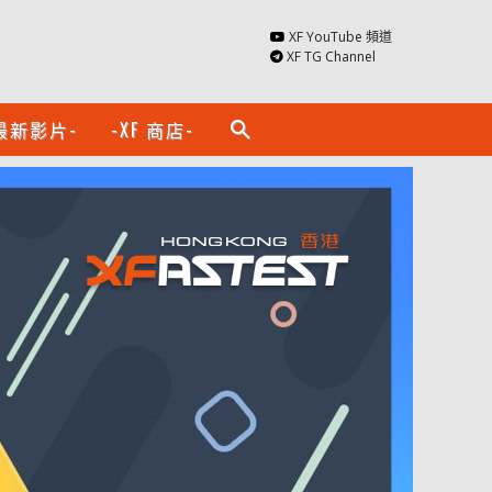
XF YouTube 頻道
XF TG Channel
最新影片-
-XF 商店-
search