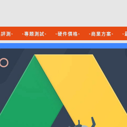
品評測-
-專題測試-
-硬件價格-
-商業方案-
-