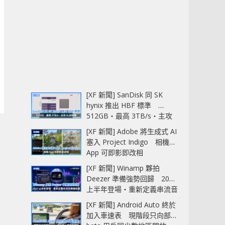
[XF 新聞] SanDisk 同 SK
hynix 推出 HBF 標準
512GB‧最高 3TB/s‧主攻
AI 記憶體
[XF 新聞] Adobe 將生成式 AI
塞入 Project Indigo 相機
App 可即影即改相
[XF 新聞] Winamp 夥拍
Deezer 準備強勢回歸 2027
上半年登場‧重新定義串流音
樂播放器
[XF 新聞] Android Auto 終於
加入車速表 現階段只向部分