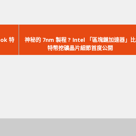
下
一
ok 特
神秘的 7nm 製程 ? Intel 「區塊鏈加速器」比
篇
特幣挖礦晶片細節首度公開
文
章：