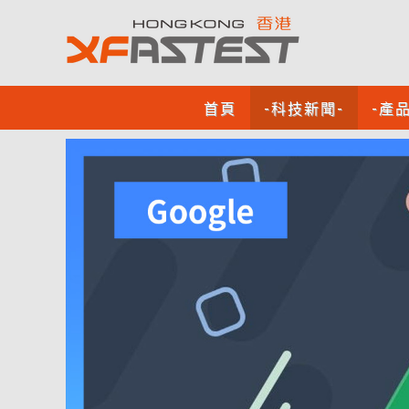
首頁
-科技新聞-
-產