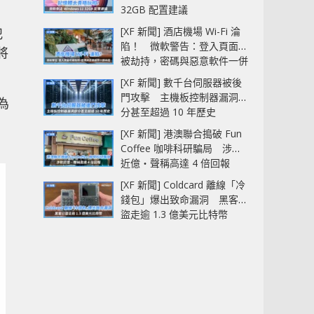
32GB 配置建議
[XF 新聞] 酒店機場 Wi-Fi 淪
犯
陷！ 微軟警告：登入頁面可
將
被劫持，密碼與惡意軟件一併
中招
[XF 新聞] 數千台伺服器被後
門攻擊 主機板控制器漏洞部
為
分甚至超過 10 年歷史
」
[XF 新聞] 港澳聯合搗破 Fun
Coffee 咖啡科研騙局 涉款
近億‧聲稱高達 4 倍回報
[XF 新聞] Coldcard 離線「冷
錢包」爆出致命漏洞 黑客已
盜走逾 1.3 億美元比特幣