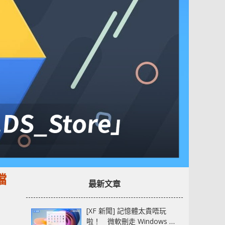
檔
最新文章
[XF 新聞] 記憶體太貴唔玩
啦！ 微軟刪走 Windows 11