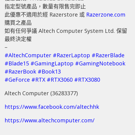
指定型號產品，數量有限售完即止
此優惠不適用於經 Razerstore 或
Razerzone.com
購買之產品
如有任何爭議 Altech Computer System Ltd. 保留
最終決定權
–
#AltechComputer
#RazerLaptop
#RazerBlade
#Blade15
#GamingLaptop
#GamingNotebook
#RazerBook
#Book13
#GeForce
#RTX
#RTX3060
#RTX3080
Altech Computer (36283377)
https://www.facebook.com/altechhk
https://www.altechcomputer.com/