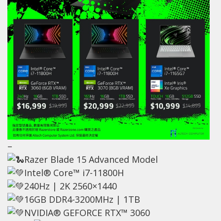
–
Razer Blade 15 Advanced Model
Intel® Core™ i7-11800H
240Hz | 2K 2560×1440
16GB DDR4-3200MHz | 1TB
NVIDIA® GEFORCE RTX™ 3060