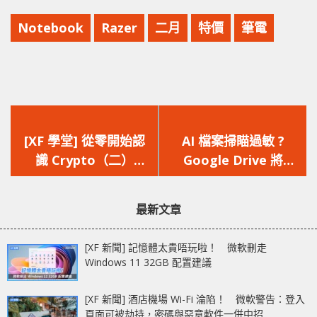
Notebook
Razer
二月
特價
筆電
上
下
一
一
[XF 學堂] 從零開始認
AI 檔案掃瞄過敏 ?
篇
篇
識 Crypto（二）
Google Drive 將
文
文
Bitcoin‧流動性‧價
macOS 的
章：
章：
值‧投資潛力
「.DS_Store」檔視為
最新文章
侵權檔案
[XF 新聞] 記憶體太貴唔玩啦！ 微軟刪走
Windows 11 32GB 配置建議
[XF 新聞] 酒店機場 Wi-Fi 淪陷！ 微軟警告：登入
頁面可被劫持，密碼與惡意軟件一併中招